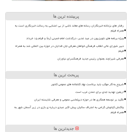
پربیننده ترین ها
رفتار های بزدلانه خبرنگاران رسانه های معاند ناشی از بی اعتنایی به رسالت خبرنگاری است به
همراه فیلم
ویژه برنامه های تلویزیون در عید غدیر، درگذشت امام خمینی (ره) و قیام ۱۵ خرداد
دبیر شورای عالی انقلاب فرهنگی خواهان معرفی جان فدایان در حوزه بین المللی شد به همراه
فیلم
معرفی شیراوند بعنوان رئیس جدید فرهنگسرای نیاوران
پربحث ترین ها
شروع به کار موکب باید برخاست نهاد کتابخانه های عمومی کشور
اربعین تهدید جدی برای تمدن غرب است
تاکید بر توسعه همکاری ها در حوزه دیپلماسی عمومی و معرفی شایسته ایران
واکنش کیانوش گرامی به اعتراف سالیان پیش اکبر عبدی درباره ی بازی در زیر آسمان شهر به
همراه فیلم
جدیدترین ها