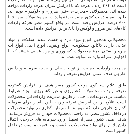
است كه ۳۶۴ ردیف تعرفه كه با افزایش میزان تعرفه واردات مواجه
شده اند، محصولاتی «مخرب»، «غیر ضرور» و «لوكس» بوده اند.
طبق تصمیم دولت كشور مصر تعرفه واردات این محصولات بین ۵۰ تا
۷۰۰ درصد افزایش یافته است. در واقع كشور مصر تعرفه واردات
كالاهای غیر ضرور و لوكس را تا ۸ برابر افزایش داده است.
محصولاتی همچون انواع میوه تازه و خشك شده، شكلات و مواد
غذایی دارای كاكائو، بیسكویت، انواع ویفرها، انواع آجیل، انواع آب
میوه و بستنی جزء محصولات كشاورزی و مواد غذایی هستند كه با
افزایش تعرفه واردات مواجه شده اند.
مدیریت واردات، حمایت از تولید داخلی و جذب سرمایه و دانش
خارجی هدف اصلی افزایش تعرفه واردات
طبق اعلام سخنگوی دولت كشور مصر هدف از افزایش گسترده
تعرفه واردات محصولات كشاورزی و غیر كشاورزی، ایجاد شرایط
مناسب برای تولیدات داخلی از طریق مدیریت واردات این محصولات
است. علاوه بر این افزایش تعرفه واردات این پیام را برای سرمایه
گذاران خارجی دارد كه میتوانند با سرمایه گذاری در تولید محصولات
در داخل كشور مصر، به راحتی محصولات خود را به فروش برسانند.
هدف اصلی كشور مصر از تسهیل ورود سرمایه های خارجی، انتقال
دانش لازم برای تولید محصولات با كیفیت و با قیمت مناسب در داخل
كشور است.