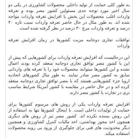
به طور كلی حمایت از تولید داخلی محصولات كشاورزی در یكی دو
سال اخیر مورد توجه جدی مسئولین كشور مصر بوده و تعرفه
واردات اغلب محصولات این بخش با افزایش تعرفه واردات مواجه
شده اند. به طور مثال در حال حاضر تعرفه واردات سیب تازه ۴۰
درصد و تعرفه واردات مرغ ۳۰ درصد در نظر گرفته شده است.
توافقات تجاری دوجانبه مزیت كشورها در زمان افزایش تعرفه
واردات
این درحالیست كه افزایش تعرفه واردات برای كشورهایی كه پیش از
این با كشور مصر توافق تجاری دوجانبه منعقد كرده بودند اعمال
نشده و این كشورها میتوانند محصولات خود را با تعرفه های وارداتی
سابق به كشور مصر صادر نمایند. به طور مثال كشورهای اتحادیه
اروپا جزء كشورهایی هستند كه با مصر توافق تجاری دوجانبه منعقد
كرده اند و در حال حاضر در مقایسه با كشور آمریكا شرایط مناسب
تری در تجارت با كشور مصر دارند.
افزایش تعرفه واردات یكی از روش های مرسوم كشورها برای
حمایت از تولیدات داخلی است. با اینحال كشورها تنها به استفاده از
این روش بسنده نكرده اند. كشور مصر نیز از روش های دیگری
همچون اخذ مجوز بهداشتی، اخذ مالیات كنترل كشاورزی و همچنین
دیگر محدودیت های فنی برای جلوگیری از ورود بی رویه محصولات
استفاده میكند.