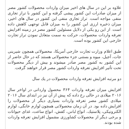
علاوه بر این در سال های اخیر میزان واردات محصولات كشور مصر
از میزان صادرات این كشور پیشی گرفته و این كشور با تراز تجاری
منفی مواجه است. تراز تجاری منفی این كشور در سال های اخیر،
میزان ذخیره ارزی این كشور را به میزان قابل توجهی كاهش داده
است. از این رو یكی از دلایل مسئولین كشور مصر در زمینه افزایش
تعرفه واردات محصولات، حركت به سمت متعادل نمودن تراز تجارت
خارجی این كشور بوده است.
طبق اعلام وزارت تجارت خارجی آمریكا، محصولاتی همچون شیرینی
جات، آجیل، میوه و بستنی جزء محصولاتی هستند كه در حال حاضر از
این كشور به كشور مصر صادر میشوند و بیش از دیگر محصولات
تحت تأثیر افزایش تعرفه واردات كشور مصر قرار خواهند گرفت.
دو مرتبه افزایش تعرفه واردات محصولات در یك سال
افزایش میزان تعرفه واردات ۳۶۴ محصول وارداتی در اواخر سال
۲۰۱۶ میلادی در حالی رخ داده كه پیش از آن نیز در ابتدای سال ۲۰۱۶
میلادی كشور مصر تعرفه واردات بسیاری دیگر از محصولات را
افزایش داده بود. در آن زمان محصولاتی همچون لوازم خانگی، لوازم
الكترونیكی، پلاستیك، انواع
لباس
، كفش، انواع ساعت، غذای حیوانات
و برخی دیگر از محصولات كشاورزی مشمول افزایش تعرفه واردات
شده بودند.