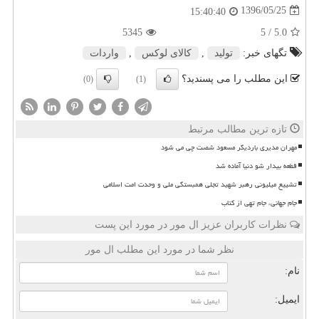
1396/05/25
15:40:40
5345
/ 5
5.0
تگهای خبر:
تولید
,
كالای لوكس
,
واردات
این مطلب را می پسندید؟
(0)
(1)
تازه ترین مطالب مرتبط
مهران مدیری باردیگر مسعود شصت چی می شود
قطعه بیدار شو دنیا آماده شد
تشییع میلیونی رهبر شهید تجلی همبستگی ملی و وحدت امت اسلامی
جام جهانی، جام تهی از کتاب
نظرات کاربران عزیز ال مور در مورد این پست
نظر شما در مورد این مطلب ال مور
نام:
ایمیل: