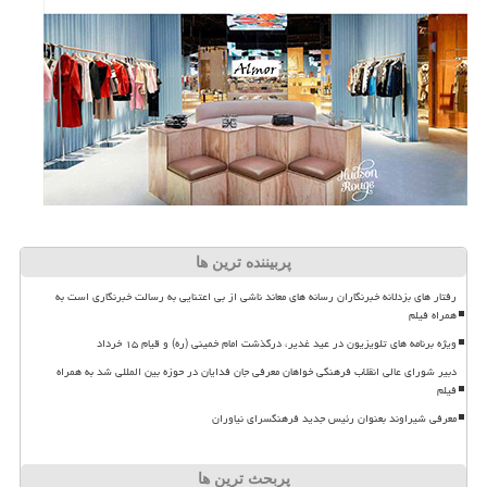
پربیننده ترین ها
رفتار های بزدلانه خبرنگاران رسانه های معاند ناشی از بی اعتنایی به رسالت خبرنگاری است به
همراه فیلم
ویژه برنامه های تلویزیون در عید غدیر، درگذشت امام خمینی (ره) و قیام ۱۵ خرداد
دبیر شورای عالی انقلاب فرهنگی خواهان معرفی جان فدایان در حوزه بین المللی شد به همراه
فیلم
معرفی شیراوند بعنوان رئیس جدید فرهنگسرای نیاوران
پربحث ترین ها