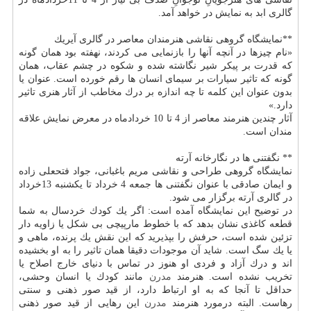
گالری ابد به نمایش در خواهد آمد.
**نمایشگاه گروهی نقاشی هنرمندان معاصر در گالری آیریك
«نام چیزها در آنچه آنها را بازنمایی می كردند، نهفته بود همان گونه
كه قدرت بر پیكر شیر نگاشته شده و شكوه در چشم عقاب، همان
گونه كه تاثیر سیارات بر سیمای انسان ها رقم خورده است. عنوان یا
بدون عنوان این كلمه تا چه اندازه بر درك مخاطب از آثار هنری تاثیر
دارد.»
آثار چندین هنرمند معاصر از 4 تا 10 خردادماه در معرض نمایش علاقه
مندان است.
** نگفتنی ها در نگارخانه آرته
نمایشگاه گروهی طراحی و نقاشی مریم باغبانی، جواد فتحعلی زاده
و ایمان صادقی با عنوان نگفتنی ها جمعه 4 خرداد تا یكشنبه 13خرداد
در گالری آرته برگزار می شود.
در توضیح این نمایشگاه آمده است: اگر یك كودك خردسال به شما
قطعه كاغذی نشان بدهد كه با خطوط مارپیچی بی شكل یا زاویه دار
تزئین شده است، حرفش را بپذیرید كه این نقش یك پرنده، ماهی و
یا یك سگ است. شاید آن موجودات دقیقا همان تاثیر را به او بخشیده
اند و درك آزاد و فردی او هنوز در تماس با دنیای خارج اصلاح یا
تخریب نشده است. هنرمند
مدرن
مانند كودك یا انسان وحشی،
حداقل تا آنجا كه به او ارتباط دارد، از قید صور ذهنی و سنتی
رهاست. البته درمورد هنرمند
مدرن
این رهایی از قید صور ذهنی