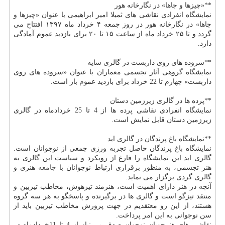
**«چیزها و جاها» در نگارخانه هور
نمایشگاه انفرادی نقاشی های ثمیلا امیر ابراهیمی با عنوان «چیزها و
جاها» در نگارخانه هور در روز جمعه ۴ خرداد ماه ۱۳۹۷ افتتاح می
گردد و تا ۲۵ خرداد ماه از ساعت ۱۵ تا ۲۰ برای بازدید عموم آمادگی
دارد.
**سروده های روی داربست در گالری سایه
نمایشگاه گروهی آثار تجسمی معماران با عنوان «سروده های روی
داربست» چهارم تا 22 خرداد برای بازدید عموم باز است.
**پرده ها در گالری زیرزمین دستان
نمایشگاه انفرادی نقاشی پرده ها از 4 تا 25 خردادماه در گالری
زیرزمین دستان قابل نمایش است.
**نمایشگاه
باغ
پرندگان در گالری ابد
نمایشگاه
باغ
پرندگان حاصل تجربه ورزی جمعی از نوجوانان است.
گالری ابد این نمایشگاه را فارغ از رویكرد و سیاست این گالری به
هنر تجسمی، به منظور برقراری ارتباط نوجوانان با
جامعه
هنری و
گالری گردی برگزار می نماید.
آنچه در هنر دارای اهمیت است، هنرمند تیزهوش، مخاطب تیزبین و
منتقد تیزگو است و گالری ها در برگیرنده و پاسخگو به هر سه گروه
هستند، از این رو معتقدیم در جهت پرورش مخاطب تیزبین باید از
سن نوجوانی به این امر پرداخت.
نقاشی های هنرجویانِ نوجوانِ صدف بی نیاز از 4 تا 11خردادماه در