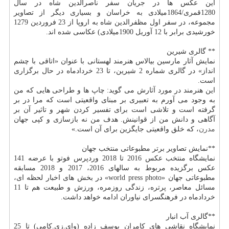
این عكس ها در جریان سفر ناصرالدین شاه در سال
1280قمری/1864میلادی به خراسان و بسیاری دیگر از تصاویر
مجموعه، در سفر اول مظفرالدین شاه به اروپا از 23 فروردین 1279
خورشیدی برابر با 12 آوریل 1900میلادی) عكاسی شده اند.
** گالری شیرین
نمایش آثار مارسین بیالاس هنرمند لهستانی با عنوان «اتاقی با چشم
انداز» در گالری شماره 2 شیرین، تا 23 خردادماه در حال برگزاری
است.
این هنرمند در مورد آثارش می گوید: چاپ ها و طراحی هایی كه من
به وجود می آورم به تعبیری بر مبنای واقعیتی است كه مرا در بر
گرفته است و تلاشی است برای تفسیر كردن شهر و تاثیر آن بر
آگاهی و دانش من از قوانینش. هدف من نه بازسازی و كپی جهان
مدرن
، كه خلق واقعیتی جایگزین برای آن است.»
**نمایش تصاویر برتر مطبوعاتی منتخب جهان
نمایشگاه منتخب عكس 2016 تا 2018 وردپرس فوتو با عرضه 141
عكس برگزیده مربوط به سالهای 2016، 2017 و 2018 مسابقه
مطبوعاتی جهان «world press photo» در بخش های اخبار لحظه ای،
مسائل معاصر، پرتره، زندگی روزمره، ورزش و طبیعت هم تا 11
خردادماه در فرهنگسرای نیاوران ادامه خواهد داشت.
**گالری آب انبار
نمایشگاه نقاشی های كامران یوسف زاده (وای.زی.كامی) تا 25