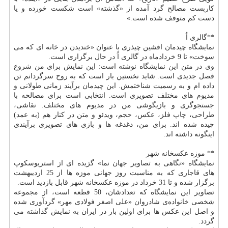
كاربست مصالح گرد آمده از «گذشته» است شكست خورده و یا
دست كم متوقف شده است.»
**گالری اُ
نمایشگاه چیدمان افشین چیذری با عنوان «خندیدن در خانه ای كه می
سوخت» تا 9 خردادماه در گالری اُ در حال برگزاری است.
وی در متن این نمایشگاه نوشته است: این نمایش برای من شروع
فصل جدیدی است. شاید نخستین بار است كه به روح سرگردانم تن
داده ام و به رسمیت شناختمش. این چیدمان برآیند زمانی طولانی و
مدیوم های مختلف تصویری است. انتخابی است برای مصالحه با
جستجوگری و بازیگوشی من در مدیوم های مختلف. نقاشی،
طراحی، چاپ فلز، عكس، حجم، ویدئو و متن در كنار هم (به عمد)
چیده شده اند. برای من، دغدغه ها و بازی های تصویری برآیندی
اینگونه داشته اند.
** موزه عكسخانه شهر
نمایشگاه «نگاهی به تصاویر جهان نما» گزیده ای از استریوسكوپ
های قاجاری كه به مناسبت روز جهانی موزه ها از 25 اردیبهشت
برگزار شده و تا 31 خرداد در موزه عكسخانه شهر قابل بازدید است.
تصاویر این نمایشگاه كه تعدادشان، 50 قطعه است، از مجموعه
شخصی خانواده‌ی شادروان «علی اصغر فولادی مهر» گردآوری شده
و اصل این عكس ها برای اولین بار در ایران به نمایش گذاشته می
گردد.