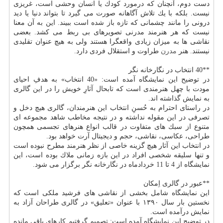
دست دوم، آنچنان كه درمورد كودك یا انسان وحشی است، غریزی
نیست. بلكه با یك تلاش آگاهانه صورت می گیرد تا بتواند دنیا یا دید
درونی را مانند چشمانی كه تازه باز شده است ببیند. این به آن معنا
نیست كه هر هنرمند مدرنی تصویرهای بی ربط می كشد. بعضی
نقاشی ها به میزان زیادی واقعگرا هستند ولی به هیچ عنوان تقلیدی
نیستند. هنر
مدرن
طراوت و استقلال فردی دارد.
**40 انتخاب در نگارخانه نگر
در توضیح این نمایشگاه آمده است: «40 انتخاب» به هدفِ احیای
مودت با چهل هنرمندی است كه تابحال آثارِ خویش را در این گالری
به نمایش گذاشته اند.
در راستای احترام به حُسنِ انتخاب این هنرمندان، گالری هیچ دخل و
تصرفی در این مقوله نداشته و در نتیجه مخاطب شاهد مجموعه ای
متنوع از سبك های متفاوت در قالب انواع هنرهای تجسمی همچون
طراحی، عكاسی، نقاشی، حجم و دیجیتال آرت خواهد بود.
در انتخاب این آثار هیچ گزینه خاصی از نظر هنرمند مطرح نبوده است
و تنها سلیقه شخصی افراد در این بازه زمانی ملاك بوده است، این
نمایشگاه از 4 تا 11 خردادماه در نگارخانه نگر برگزار می شود.
**عبور در گالری اِمكان
این نمایشگاه شامل بخشی از نقاشی های فرشید ملكی است كه
نخستین بار سال ۱۳۹۰ با عنوان «تعلیق» در گالری طراحان آزاد به
نمایش درآمده است.
در توضیح این نمایشگاه آمده است: تصمیم گرفتیم كارهای باقی مانده