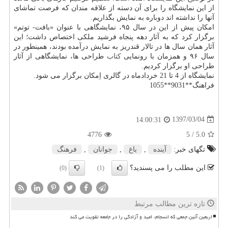
از این نمایشگاه را برای آن دسته از علاقه مندان كه فرصت تماشای
آنها را نداشته اند دوباره به نمایش بگذاریم.
امكان پیش از این در سال ۹۵، نمایشگاهی با عنوان «بافت- توتم»
برگزار كرد كه به آثار دهه پنجاه فرشید ملكی اختصاص داشت؛ این
آثار همان سال ها در تالار قندریز به نمایش درآمده بودند، همینطور در
سال ۹۶ و همزمان با رونمایی
كتاب
طراحی ها، نمایشگاهی از آثار
طراحی او برگزار كردیم.
نمایشگاه از 4 تا 21 خردادماه در گالری اِمكان برگزار می شود.
فراهنگ**9031**1055
1397/03/04
14:00:31
4776
/ 5
5.0
تگهای خبر:
آینده
,
باغ
,
جوانان
,
فرهنگ
این مطلب را می پسندید؟
(0)
(1)
تازه ترین مطالب مرتبط
اربعین آئین جمعی که انسجام، امید و آزادگی را در جامعه تقویت می کند