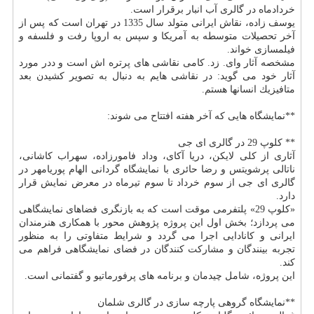
خردادماه در گالری آب انبار برقرار است.
یوسف زاده، نقاش ایرانی متولد سال 1335 در تهران است كه پس از
آخر تحصیلات متوسطه به آمریكا و سپس به اروپا رفت و فلسفه و
فیلمسازی خواند.
مشخصه آثار وای. زد. كامی نقاشی های پرتره اش است و ددر مورد
آثار خود می گوید: در نقاشی هایم به دنبال به تصویر كشیدن بعد
متافیزیك انسانها هستم.
**نمایشگاه هایی كه آخر هفته افتتاح می شوند:
** كلوپ 29 در گالری ای جی
آثاری از كلی لایكن، دریا آكای، وداد فامورزاده، سهراب كاشانی،
ناتالی پرشویتس و رضا حائری با نمایشگاه گردانی الهام پوریامهر در
گالری ای جی از سوم خرداد تا سوم تیرماه در معرض نمایش قرار
دارد.
«كلوپ 29» پلتفرمی موقت است كه به بازنگری فضاهای نمایشگاهی
می پردازد؛ بخش اول این پروژه پژوهش محور با همكاری هنرمندان
ایرانی و كانادایی اجرا می گردد و شرایط متفاوتی را به منظور
تجربه بینندگان و مشاركت كنندگان در فضای نمایشگاهی فراهم می
كند.
این پروژه، شامل چیدمان و برنامه های پرفورماتیو و گفتمانی است.
**نمایشگاه گروهی پارچه سازی در گالری شلمان