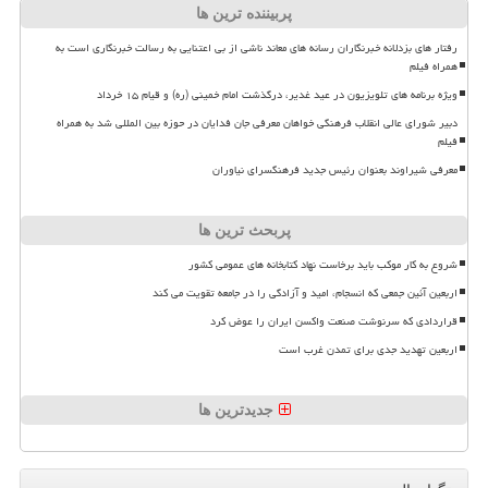
پربیننده ترین ها
رفتار های بزدلانه خبرنگاران رسانه های معاند ناشی از بی اعتنایی به رسالت خبرنگاری است به
همراه فیلم
ویژه برنامه های تلویزیون در عید غدیر، درگذشت امام خمینی (ره) و قیام ۱۵ خرداد
دبیر شورای عالی انقلاب فرهنگی خواهان معرفی جان فدایان در حوزه بین المللی شد به همراه
فیلم
معرفی شیراوند بعنوان رئیس جدید فرهنگسرای نیاوران
پربحث ترین ها
شروع به کار موکب باید برخاست نهاد کتابخانه های عمومی کشور
اربعین آئین جمعی که انسجام، امید و آزادگی را در جامعه تقویت می کند
قراردادی که سرنوشت صنعت واکسن ایران را عوض کرد
اربعین تهدید جدی برای تمدن غرب است
جدیدترین ها