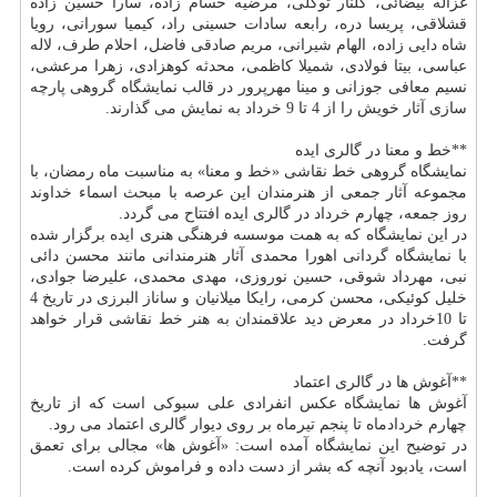
غزاله بیضائی، گلنار توكلی، مرضیه حسام زاده، سارا حسین زاده
قشلاقی، پریسا دره، رابعه سادات حسینی راد، كیمیا سورانی، رویا
شاه دایی زاده، الهام شیرانی، مریم صادقی فاضل، احلام طرف، لاله
عباسی، بیتا فولادی، شمیلا كاظمی، محدثه كوهزادی، زهرا مرعشی،
نسیم معافی جوزانی و مینا مهرپرور در قالب نمایشگاه گروهی پارچه
سازی آثار خویش را از 4 تا 9 خرداد به نمایش می گذارند.
**خط و معنا در گالری ایده
نمایشگاه گروهی خط نقاشی «خط و معنا» به مناسبت ماه رمضان، با
مجموعه آثار جمعی از هنرمندان این عرصه با مبحث اسماء خداوند
روز جمعه، چهارم خرداد در گالری ایده افتتاح می گردد.
در این نمایشگاه كه به همت موسسه فرهنگی هنری ایده برگزار شده
با نمایشگاه گردانی اهورا محمدی آثار هنرمندانی مانند محسن دائی
نبی، مهرداد شوقی، حسین نوروزی، مهدی محمدی، علیرضا جوادی،
خلیل كوئیكی، محسن كرمی، رایكا میلانیان و ساناز البرزی در تاریخ 4
تا 10خرداد در معرض دید علاقمندان به هنر خط نقاشی قرار خواهد
گرفت.
**آغوش ها در گالری اعتماد
آغوش ها نمایشگاه عكس انفرادی علی سبوكی است كه از تاریخ
چهارم خردادماه تا پنجم تیرماه بر روی دیوار گالری اعتماد می رود.
در توضیح این نمایشگاه آمده است: «آغوش ها» مجالی برای تعمق
است، یادبود آنچه كه بشر از دست داده و فراموش كرده است.