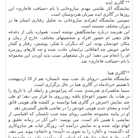
** گالری ایده
نمایشگاه آثار نقاشی مهدی ساروخانی با نام «ضیافت قاجاری» این
روزها در گالری ایده میزبان هنردوستان است.
سومین نمایشگاه انفرادی ساروخانی به تحلیل رفتاری انسان ها در
دوران مختلف نشسته است.
این هنرمند درباره نمایشگاهش نوشته است: همواره یكی از دغدغه
های ذهنی ام حضور افراد و شخصیتهای مختلف، خارج از زمان و
مكان خودشان بوده، این كه دیگران با تفكر، پوشش، رفتار و گفتار
خاص خویش چه اتفاقاتی برایشان حادث شده و چه كارهای روزمره
ای را انجام می دهند؛ این دل مشغولی سبب پدید آوردن این مجموعه
با نام «ضیافت قاجاری» شد.
**گالری هما
نمایشگاه نقاشی «رویای یك شب نیمه تابستان» هم از 28 اردیبهشت
تا هشتم خردادماه در گالری هما در حال برگزاری است.
سیما شاهمرادی هنرمندی ست كه پیرامونش و رابطه آن با تاریخ را
در هیات یك تصویر اعوجاج یافته رودرروی ما قرار می دهد؛ او طی
چند نمایش اخیرش در گالری هما توانسته بر كلیشه های هویتی فائق
آمده و معنای جدید هویتی خودش را در نقاشی هایش گسترش دهد.
او در بیانیه مجموعه نقاشی رویای نیمه شب تابستان كه اقتباسی از
نمایشی با همین نام است، می نویسد: «این آثار در زمانه تعلیق و
ابهام تولید شده و به نمایش درآمده اند، روزگار غیاب هر سازوكاری
كه «گذشته» و «آغاز» را به نحوی به «آینده» و «انجام» پیوند می دهد،
گویی طرح عظیم «تاریخ» كه اساس آن برآمدن بنایی در «آینده» با