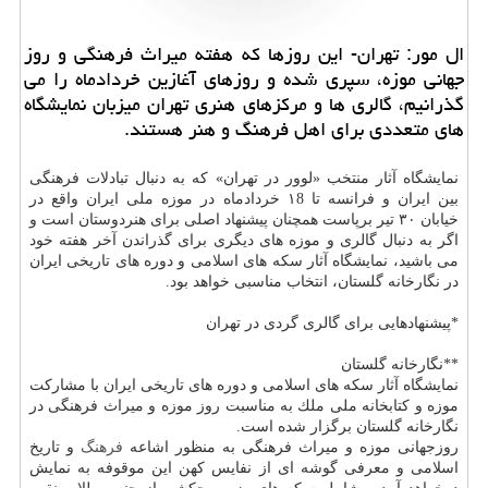
ال مور: تهران- این روزها كه هفته میراث فرهنگی و روز
جهانی موزه، سپری شده و روزهای آغازین خردادماه را می
گذرانیم، گالری ها و مركزهای هنری تهران میزبان نمایشگاه
های متعددی برای اهل فرهنگ و هنر هستند.
نمایشگاه آثار منتخب «لوور در تهران» كه به دنبال تبادلات فرهنگی
بین ایران و فرانسه تا ۱8 خردادماه در موزه ملی ایران واقع در
خیابان ۳۰ تیر برپاست همچنان پیشنهاد اصلی برای هنردوستان است و
اگر به دنبال گالری و موزه های دیگری برای گذراندن آخر هفته خود
می باشید، نمایشگاه آثار سكه های اسلامی و دوره های تاریخی ایران
در نگارخانه گلستان، انتخاب مناسبی خواهد بود.
*پیشنهادهایی برای گالری گردی در تهران
**نگارخانه گلستان
نمایشگاه آثار سكه های اسلامی و دوره های تاریخی ایران با مشاركت
موزه و كتابخانه ملی ملك به مناسبت روز موزه و میراث فرهنگی در
نگارخانه گلستان برگزار شده است.
روزجهانی موزه و میراث فرهنگی به منظور اشاعه
فرهنگ
و تاریخ
اسلامی و معرفی گوشه ای از نفایس كهن این موقوفه به نمایش