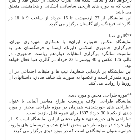
درخواهد آمد و شامل سكه های ضرب چكشی از جنس طلا و نقره
است كه به دوره های تاریخی ساسانی، اشكانی و هخامنشی متعلق
می باشد.
این نمایشگاه از 27 اردیبهشت تا 15 خرداد از ساعت 9 تا 18 در
نگارخانه فرهنگسرای گلستان برگزار می گردد.
**گالری صبا
نمایشگاه عكس «دوباره ایران» با همكاری شهرداری تهران،
خبرگزاری جمهوری اسلامی (ایرنا)، ایسنا و فرهنگستان هنر به
مناسبت سالگرد برگزاری انتخابات دوازدهم ریاست جمهوری، در
قالب 126 عكس و 40 پوستر تا 22 خرداد در گالری صبا فعال خواهد
بود.
این نمایشگاه بر بازنمایی شعارها، تیپ ها و طبقات اجتماعی در آن
دوره متمركز است و عكسها به صورت یك شاهد صادق، داستانهای آن
روزها را روایت می كنند.
**موزه طراحی محض و موزه دیدی
نمایشگاه طراحی اولاف پروبست طراح معاصر آلمانی با عنوان
«طراحی های خورشیدی» همزمان در موزه طراحی محض و موزه
دیدی از یكم تا 30 خرداد 1397 برای عموم قابل بازدید است.
«طراحی های خورشیدی» عنوان بخشی از این نمایشگاه است كه از
اول خرداد در موزه طراحی محض افتتاح شده و «ریسمان های وارونه
خوانی» عنوان نمایشگاهی است كه در موزه دیدی برگزار می گردد.