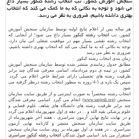
سنجش آموزش كشور، تب انتخاب رشته كنكور بسیار داغ
می شود و توجه به نكاتی كه به ما كمك می كند كه انتخاب
بهتری داشته باشیم، ضروری به نظر می رسد.
هر ساله پس از اعلام نتایج اولیه توسط سازمان سنجش آموزش
کشور، تب
انتخاب رشته کنکور
بسیار داغ می شود! از آنجایی که
انتخاب رشته نقشی بسیار مهم در موقعیت شغلی آتی مان دارد،
توجه به نکاتی که به ما کمک می کند که انتخاب بهتری داشته باشیم،
ضروری به نظر می رسد.
زمان بندی انتخاب رشته کنکور
مطابق جدول زمانبندی منتشر شده توسط سازمان سنجش آموزش
کشور، در نیمه ی دوم مردادماه، اسامی معرفی شدگان چند برابر
ظرفیت رشته های تحصیلی دارای شرایط خاص اعلام می گردد.
سپس یک بازه ی 5-4 روزه به منظور انتخاب رشته درنظر گرفته می
شود .
انتخاب رشته منحصراً به صورت اینترنتی و از طریق سایت سازمان
سنجش (
www.sanjesh.org
) انجام می گیرد. اسامی معرفی شدگان
چند برابر ظرفیت رشته های دانشگاه های شاهد، علوم قضایی و
علوم پزشکی بقیه الله و ... در دهه ی اول شهریورماه اعلام می گردد
و در نهایت نتایج نهایی آزمون سراسری ، هفته آخر شهریورماه از
طریق سایت سازمان سنجش منتشر و کارنامه نهایی آزمون
سراسری ، در هفته ی اول مهرماه بر روی سایت سازمان سنجش
استقرار می یابد. اسامی قبول شدگان
انتخاب رشته کنکور سراسری