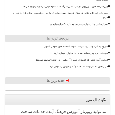
ویژه برنامه های تلویزیون در عید غدیر، درگذشت امام خمینی (ره) و قیام ۱۵ خرداد
دبیر شورای عالی انقلاب فرهنگی خواهان معرفی جان فدایان در حوزه بین المللی شد به همراه
فیلم
معرفی شیراوند بعنوان رئیس جدید فرهنگسرای نیاوران
پربحث ترین ها
شروع به کار موکب باید برخاست نهاد کتابخانه های عمومی کشور
سینماها در دومین هفته مرداد ۴۴ میلیارد تومان فروختند
اربعین آئین جمعی که انسجام، امید و آزادگی را در جامعه تقویت می کند
قراردادی که سرنوشت صنعت واکسن ایران را عوض کرد
جدیدترین ها
تگهای ال مور
مد
تولید
رپورتاژ
آموزش
فرهنگ
آینده
خدمات
ساخت