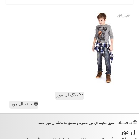
بلاگ ال مور
خانه ال مور
almor.ir - حقوق سایت ال مور محفوظ و متعلق به مالک ال مور است
ال مور
فشن و کالاهای لوکس - ال مور با برندهای معتبر همراه شما در دنیای لاکچری و فشن است