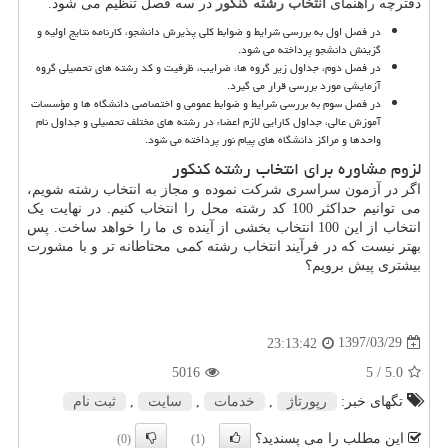
دفترچه راهنمای
انتخاب رشته کنکور
در سه فصل تنظیم می شود.
در فصل اول به بررسی شرایط و ضوابط کلی پذیرش دانشجو، کارنامه نتایج اولیه و
گزینش دانشجو پرداخته می شود.
در فصل دوم، جداول زیر گروه ها، ضرایب، ظرفیت و کد رشته های تحصیلی گروه
آزمایشی مورد بررسی قرار می گیرد.
در فصل سوم به بررسی شرایط و ضوابط عمومی و اختصاصی دانشگاه ها و مؤسسات
آموزش عالی، جداول کارایی لازم اعضاء در رشته های مختلف تحصیلی و جداول نام
واحدها و مراکز دانشگاه های پیام نور پرداخته می شود.
لزوم مشاوره برای انتخاب رشته کنکور
اگر در آزمون سراسری شرکت نموده و مجاز به انتخاب رشته شویم،
می توانیم حداکثر 100 کد رشته محل را انتخاب کنیم. در نهایت یک
انتخاب از این 100 انتخاب بخشی از آینده ی ما را خواهد ساخت. پس
بهتر نیست که در فرآیند انتخاب رشته کمی محتاطانه تر و با مشورت
بیشتری پیش برویم؟
1397/03/29
23:13:42
5016
/ 5
5.0
تگهای خبر:
رپورتاژ
,
خدمات
,
سایت
,
ثبت نام
این مطلب را می پسندید؟
(0)
(1)