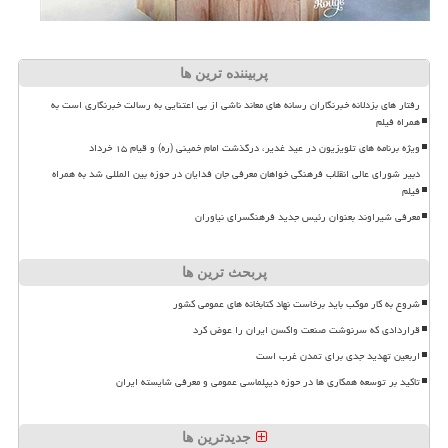
پربیننده ترین ها
رفتار های بزدلانه خبرنگاران رسانه های معاند ناشی از بی اعتنایی به رسالت خبرنگاری است به
همراه فیلم
ویژه برنامه های تلویزیون در عید غدیر، درگذشت امام خمینی (ره) و قیام ۱۵ خرداد
دبیر شورای عالی انقلاب فرهنگی خواهان معرفی جان فدایان در حوزه بین المللی شد به همراه
فیلم
معرفی شیراوند بعنوان رئیس جدید فرهنگسرای نیاوران
پربحث ترین ها
شروع به کار موکب باید برخاست نهاد کتابخانه های عمومی کشور
قراردادی که سرنوشت صنعت واکسن ایران را عوض کرد
اربعین تهدید جدی برای تمدن غرب است
تاکید بر توسعه همکاری ها در حوزه دیپلماسی عمومی و معرفی شایسته ایران
جدیدترین ها