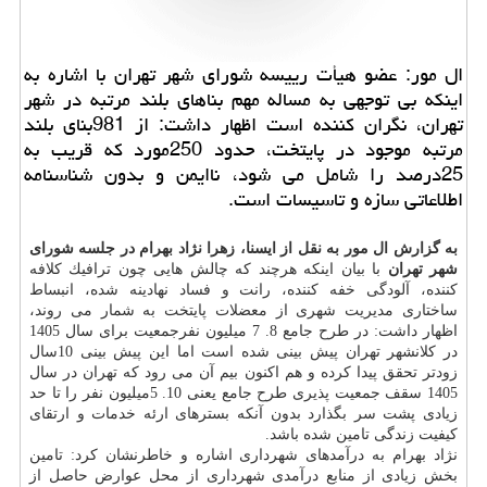
ال مور: عضو هیأت رییسه شورای شهر تهران با اشاره به
اینكه بی توجهی به مساله مهم بناهای بلند مرتبه در شهر
تهران، نگران كننده است اظهار داشت: از 981بنای بلند
مرتبه موجود در پایتخت، حدود 250مورد كه قریب به
25درصد را شامل می شود، ناایمن و بدون شناسنامه
اطلاعاتی سازه و تاسیسات است.
به گزارش ال مور به نقل از ایسنا، زهرا نژاد بهرام در جلسه شورای
شهر تهران
با بیان اینكه هرچند كه چالش هایی چون ترافیك كلافه
كننده، آلودگی خفه كننده، رانت و فساد نهادینه شده، انبساط
ساختاری مدیریت شهری از معضلات پایتخت به شمار می روند،
اظهار داشت: در طرح جامع 8. 7 میلیون نفرجمعیت برای سال 1405
در كلانشهر تهران پیش بینی شده است اما این پیش بینی 10سال
زودتر تحقق پیدا كرده و هم اكنون بیم آن می رود كه تهران در سال
1405 سقف جمعیت پذیری طرح جامع یعنی 10. 5میلیون نفر را تا حد
زیادی پشت سر بگذارد بدون آنكه بسترهای ارئه خدمات و ارتقای
كیفیت زندگی تامین شده باشد.
نژاد بهرام به درآمدهای شهرداری اشاره و خاطرنشان كرد: تامین
بخش زیادی از منابع درآمدی شهرداری از محل عوارض حاصل از