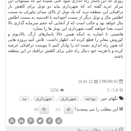
روزی كه این پاساژ راه اندازی شود حتی شنیده ایم كه مسئولان این
مركز خرید گفته اند كه شهرداری بیاید دو تونل برای كاهش بار
ترافیكی این منطقه بزند كه یك تونل از بالای میدان نیاوران به سمت
اطلس مال و تونل دیگر از سمت آجودانیه یا اقدسیه به سمت اطلس
مال خواهد بود و جالب است كه از آنجایی كه حجم سرمایه گذاری بالا
است بعدا خواهند گفت شهرداری این تونل ها را بسازد.
هاشمی با اشاره به اینكه همین حالا پاساژهای ارگ، پالادیوم و
كوروش معابر را قطع كرده اند، اظهار داشت: تلاش كنید پروژه هایی
كه هنوز راه اندازی نشده اند را وادار كنیم تا پیوست ترافیكی عرضه
كرده و با هزینه خود دنبال راه حلی برای كاهش ترافیك در این منطقه
باشند.
1396/09/16
16:01:22
5256
/ 5
5.0
تگهای خبر:
بودجه
,
شهربازی
,
شهرداری
,
مد
این مطلب را می پسندید؟
(0)
(1)
تازه ترین مطالب مرتبط