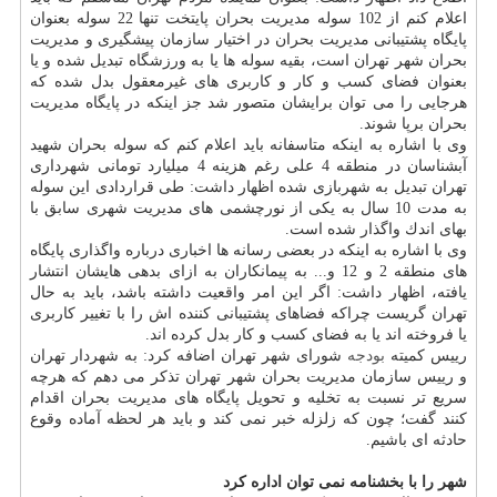
اعلام كنم از 102 سوله مدیریت بحران پایتخت تنها 22 سوله بعنوان
پایگاه پشتیبانی مدیریت بحران در اختیار سازمان پیشگیری و مدیریت
بحران شهر تهران است، بقیه سوله ها یا به ورزشگاه تبدیل شده و یا
بعنوان فضای كسب و كار و كاربری های غیرمعقول بدل شده كه
هرجایی را می توان برایشان متصور شد جز اینكه در پایگاه مدیریت
بحران برپا شوند.
وی با اشاره به اینكه متاسفانه باید اعلام كنم كه سوله بحران شهید
آبشناسان در منطقه 4 علی رغم هزینه 4 میلیارد تومانی شهرداری
تهران تبدیل به شهربازی شده اظهار داشت: طی قراردادی این سوله
به مدت 10 سال به یكی از نورچشمی های مدیریت شهری سابق با
بهای اندك واگذار شده است.
وی با اشاره به اینكه در بعضی رسانه ها اخباری درباره واگذاری پایگاه
های منطقه 2 و 12 و... به پیمانكاران به ازای بدهی هایشان انتشار
یافته، اظهار داشت: اگر این امر واقعیت داشته باشد، باید به حال
تهران گریست چراكه فضاهای پشتیبانی كننده اش را با تغییر كاربری
یا فروخته اند یا به فضای كسب و كار بدل كرده اند.
رییس كمیته
بودجه
شورای شهر تهران اضافه كرد: به شهردار تهران
و رییس سازمان مدیریت بحران شهر تهران تذكر می دهم كه هرچه
سریع تر نسبت به تخلیه و تحویل پایگاه های مدیریت بحران اقدام
كنند گفت؛ چون كه زلزله خبر نمی كند و باید هر لحظه آماده وقوع
حادثه ای باشیم.
شهر را با بخشنامه نمی توان اداره كرد