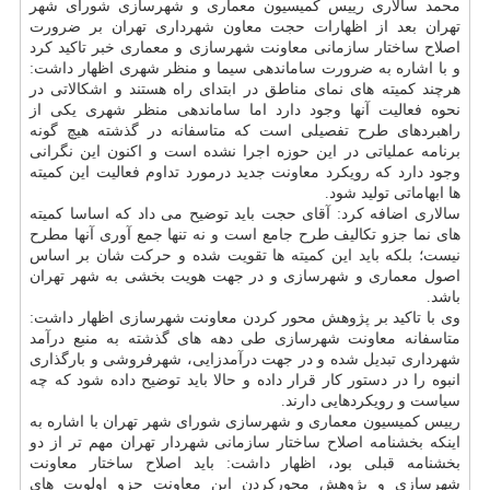
محمد سالاری رییس كمیسیون معماری و شهرسازی شورای شهر
تهران بعد از اظهارات حجت معاون شهرداری تهران بر ضرورت
اصلاح ساختار سازمانی معاونت شهرسازی و معماری خبر تاكید كرد
و با اشاره به ضرورت ساماندهی سیما و منظر شهری اظهار داشت:
هرچند كمیته های نمای مناطق در ابتدای راه هستند و اشكالاتی در
نحوه فعالیت آنها وجود دارد اما ساماندهی منظر شهری یكی از
راهبردهای طرح تفصیلی است كه متاسفانه در گذشته هیچ گونه
برنامه عملیاتی در این حوزه اجرا نشده است و اكنون این نگرانی
وجود دارد كه رویكرد معاونت جدید درمورد تداوم فعالیت این كمیته
ها ابهاماتی تولید شود.
سالاری اضافه كرد: آقای حجت باید توضیح می داد كه اساسا كمیته
های نما جزو تكالیف طرح جامع است و نه تنها جمع آوری آنها مطرح
نیست؛ بلكه باید این كمیته ها تقویت شده و حركت شان بر اساس
اصول معماری و شهرسازی و در جهت هویت بخشی به شهر تهران
باشد.
وی با تاكید بر پژوهش محور كردن معاونت شهرسازی اظهار داشت:
متاسفانه معاونت شهرسازی طی دهه های گذشته به منبع درآمد
شهرداری تبدیل شده و در جهت درآمدزایی، شهرفروشی و بارگذاری
انبوه را در دستور كار قرار داده و حالا باید توضیح داده شود كه چه
سیاست و رویكردهایی دارند.
رییس كمیسیون معماری و شهرسازی شورای شهر تهران با اشاره به
اینكه بخشنامه اصلاح ساختار سازمانی شهردار تهران مهم تر از دو
بخشنامه قبلی بود، اظهار داشت: باید اصلاح ساختار معاونت
شهرسازی و پژوهش محوركردن این معاونت جزو اولویت های