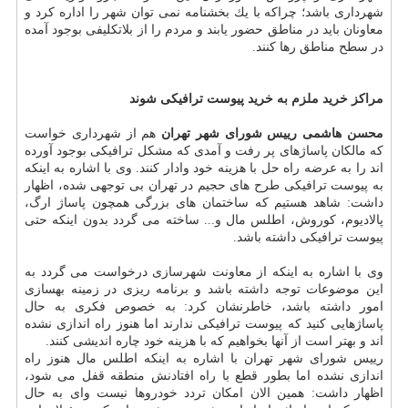
شهرداری باشد؛ چراكه با یك بخشنامه نمی توان شهر را اداره كرد و
معاونان باید در مناطق حضور یابند و مردم را از بلاتكلیفی بوجود آمده
در سطح مناطق رها كنند.
مراكز خرید ملزم به خرید پیوست ترافیكی شوند
محسن هاشمی رییس شورای شهر تهران
هم از شهرداری خواست
كه مالكان پاساژهای پر رفت و آمدی كه مشكل ترافیكی بوجود آورده
اند را به عرضه راه حل با هزینه خود وادار كنند. وی با اشاره به اینكه
به پیوست ترافیكی طرح های حجیم در تهران بی توجهی شده، اظهار
داشت: شاهد هستیم كه ساختمان های بزرگی همچون پاساژ ارگ،
پالادیوم، كوروش، اطلس مال و... ساخته می گردد بدون اینكه حتی
پیوست ترافیكی داشته باشد.
وی با اشاره به اینكه از معاونت شهرسازی درخواست می گردد به
این موضوعات توجه داشته باشد و برنامه ریزی در زمینه بهسازی
امور داشته باشد، خاطرنشان كرد: به خصوص فكری به حال
پاساژهایی كنید كه پیوست ترافیكی ندارند اما هنوز راه اندازی نشده
اند و بهتر است از آنها بخواهیم كه با هزینه خود چاره اندیشی كنند.
رییس شورای شهر تهران با اشاره به اینكه اطلس مال هنوز راه
اندازی نشده اما بطور قطع با راه افتادنش منطقه قفل می شود،
اظهار داشت: همین الان امكان تردد خودروها نیست وای به حال