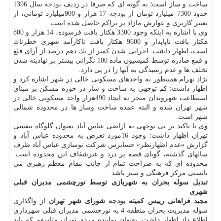
ساخت و ساز است؛ به گونه ای كه صرفا در ردیف
بودجه
سال 1396
حدود 7300 میلیارد تومان از
بودجه
17 هزار و 900میلیارد تومانی، از
تغییر كاربری و عوارض مازاد بر تراكم حاصل شده است.
وی با اشاره به اینكه وجود 3300 هكتار بافت فرسوده، 14 هزار و 800
هكتار بافت ناپایدار و 9600 هكتار بافت ناكارآمد شهری خطرناك
است، اظهار داشت: اجرایی شدن كمتر از یك دهم درصد از آرای قلع
و قمع صادره توسط كمیسیون ماده 100 نگرانی بیشتر بر نهادینه شدن
تخلف ها و عدم رسیدگی به آنها را در پی دارد.
نژاد بهرام همینطور به واحدهای مسكونی خالی در شهر اشاره كرد و
اظهار داشت: كم توجهی به ساخت و ساز در حوزه مسكن بر مبنای
استطاعت شهروندان منجر به ایجاد 490هزار واحد مسكونی خالی در
شهر تهران شده و البته عمده ساخت وساز ها در محدوده شمالی
شهر است.
وی با تاكید بر بی توجهی به اراضی عباس آباد بعنوان گلوگاه تنفسی
تهران اظهار داشت: وجود 16مورد تعرض به محدوده عباس آباد و
گزارش «عدم اظهارنظر» حسابرس شركت نوسازی عباس آباد ظرف
سالهای گذشته، گویای قصه پر درد و غیرشفاف این محدوده است.
محدوده ای كه به صراحت تمام از جانب مقام معظم رهبری می
بایستی مركز فرهنگی و سبز باشد.
تبدیل سوله بحران به شهربازی توسط نورچشمی مدیران قبلی
شهری
مجید فراهانی رییس كمیته
بودجه
شورای شهر تهران
از واگذاری
سوله مدیریت بحران منطقه 4 به نورچشمی مدیران قبلی شهرداری
اطلاع داد اظهار داشت: بعنوان نماینده مردم تهران متاسفم كه باید