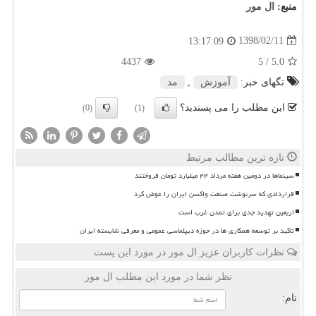
منبع:
ال مور
1398/02/11
13:17:09
4437
/ 5
5.0
تگهای خبر:
آموزش
,
مد
این مطلب را می پسندید؟
(0)
(1)
تازه ترین مطالب مرتبط
سینماها در دومین هفته مرداد ۴۴ میلیارد تومان فروختند
قراردادی که سرنوشت صنعت واکسن ایران را عوض کرد
اربعین تهدید جدی برای تمدن غرب است
تاکید بر توسعه همکاری ها در حوزه دیپلماسی عمومی و معرفی شایسته ایران
نظرات کاربران عزیز ال مور در مورد این پست
نظر شما در مورد این مطلب ال مور
نام: