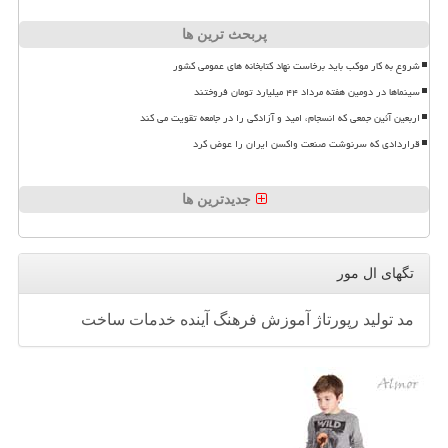
پربحث ترین ها
شروع به کار موکب باید برخاست نهاد کتابخانه های عمومی کشور
سینماها در دومین هفته مرداد ۴۴ میلیارد تومان فروختند
اربعین آئین جمعی که انسجام، امید و آزادگی را در جامعه تقویت می کند
قراردادی که سرنوشت صنعت واکسن ایران را عوض کرد
جدیدترین ها
تگهای ال مور
مد
تولید
رپورتاژ
آموزش
فرهنگ
آینده
خدمات
ساخت