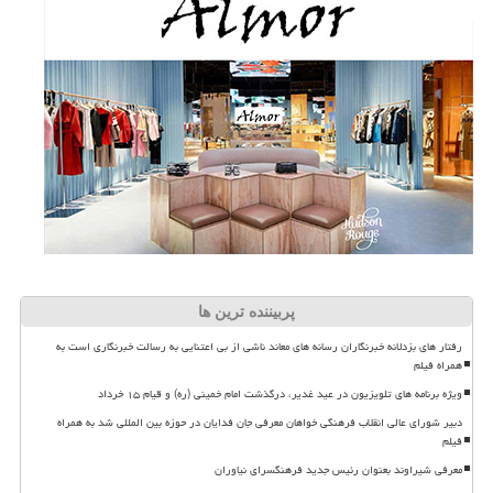
پربیننده ترین ها
رفتار های بزدلانه خبرنگاران رسانه های معاند ناشی از بی اعتنایی به رسالت خبرنگاری است به
همراه فیلم
ویژه برنامه های تلویزیون در عید غدیر، درگذشت امام خمینی (ره) و قیام ۱۵ خرداد
دبیر شورای عالی انقلاب فرهنگی خواهان معرفی جان فدایان در حوزه بین المللی شد به همراه
فیلم
معرفی شیراوند بعنوان رئیس جدید فرهنگسرای نیاوران