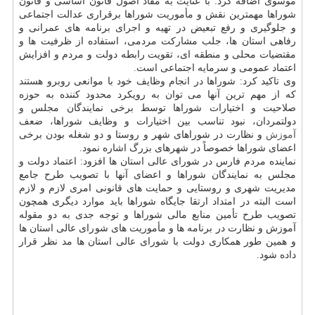
موسوی اضافه كرد: با عنایت به مفاد اصول قانون اساسی و قانون
شوراها مهمترین نقش و مأموریت شوراها برقراری عدالت اجتماعی
و جلوگیری و رفع تبعیض در تهیه و اجرای برنامه های عمرانی و
رفاهی استان ها، جلب مشاركت مردمی، استفاده از ظرفیت ها و
مقتضیات محلی و منطقه ای، تقویت رابطه دولت و مردم و افزایش
اعتماد عمومی و سرمایه اجتماعی است.
وی تاكید كرد: شوراها در انجام وظایف خود با موانعی روبرو هستند
كه از مهم ترین آنها می توان به رویكرد محدود كننده به حوزه
صلاحیت و اختیارات شوراها توسط برخی نمایندگان مجلس و
دولتمردان، نبود تناسب بین اختیارات و وظایف شوراها، ضعف
آموزش
و نظارت در شوراهای شهر و روستا و دو شغله بودن برخی
اعضای شوراها خصوصاً در شهرهای بزرگ اشاره نمود.
نماینده مردم فارس در شورای عالی استان ها افزود: اعتماد دولت و
مجلس به نمایندگان شوراها و اعضای آنها با تصویب طرح جامع
مدیریت شهری و روستایی و حمایت های قانونی امری لازم و لازم
است البته در امتداد ارتقا جایگاه شوراها باید موارد دیگری همچون
تصویب طرح تأمین منابع مالی شوراها و توجه جدی به دو مقوله
آموزش و نظارت در برنامه ها و مأموریت های شورای عالی استان ها
و همین طور همكاری دولت با شورای عالی استان ها مد نظر قرار
داده شود.