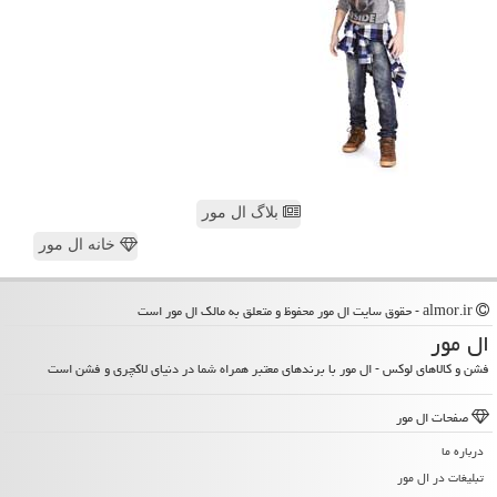
بلاگ ال مور
خانه ال مور
almor.ir - حقوق سایت ال مور محفوظ و متعلق به مالک ال مور است
ال مور
فشن و کالاهای لوکس - ال مور با برندهای معتبر همراه شما در دنیای لاکچری و فشن است
صفحات ال مور
درباره ما
تبلیغات در ال مور