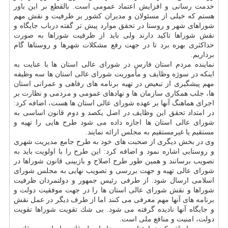
خدمت رسانی و افزایش اعتماد عمومی است. بالقطع بر این باور
هستم كه خیلی از مسئولان و مدیران كشور بر ظرفیت و نقش مهم
شوراهای شهر و روستا در تحقق موارد پیش تر گفته درباب جایگاه و
نقش شوراها تاكید دارند ولی باید از ظرفیت شوراها به صورت
حداكثری بهره برد تا در جهت رفع مشكلات شهرها و روستاها گام
برداریم.
نماینده مردم استان فارس در شورای عالی استان ها با عنایت به
اینكه در سوژه وظایف و مأموریت شورای عالی استان ها سه وظیفه
مهم پیشگیری از تبعیض در تهیه برنامه های رفاهی و عمرانی استان
ها، جلب همكاری سازمان ها و نهادهای عمومی و مردمی و نظارت بر
اجرای هماهنگ آنها بر عهده شورای عالی استان ها هست، اضافه كرد:
در امتداد تحقق این وظایف در اصل یكصد و دوم قانون اساسی به
شورای عالی استان ها اجازه داده می شود طرح هایی را تهیه و
مستقیم یا غیرمستقیم به مجلس ارائه نمایند.
وی در بخش دیگری از صحبت های خود به طرح جامع مدیریت شهری
و روستایی اشاره نمود و اضافه كرد: این طرح را با اولویت باید به
تصویب برسانند و همین طور طرح اصلاح و بازبینی قانون شوراها در
شورای عالی تهیه و جهت بررسی و تصویب نهایی به مجلس شورای
اسلامی ارسال شود. از طرفی رئیس جمهور و دولتمردان ظرفیت
شوراها و نقش شورای عالی استان ها را در جهت موفقیت دولت و
برنامه های آنها مهم معرفی می كنند اما از طرف دیگر در عمل نقش
و جایگاه آنها نادیده گرفته می شود. بی شك تقویت شوراها تقویت
دولت، امنیت و منافع ملی است.