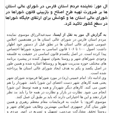
ال مور: نماینده مردم استان فارس در شورای عالی استان
ها بر ضرورت تهیه طرح اصلاح و بازبینی قانون شوراها در
شورای عالی استان ها و كوشش برای ارتقای جایگاه شوراها
در سطح كشور تاكید كرد.
به گزارش ال مور به نقل از ایسنا،
سیدعبدالرزاق موسوی نماینده
مردم استان فارس در شورای عالی استان ها در هفدهمین اجلاس
عمومی شورای عالی استان ها در نطق قبل از دستور خود اظهار
داشت: اصول ۱۰۰ تا ۱۰۶ قانون اساسی به سوژه شوراها اختصاص
پیدا كرده است. در اصل یكصدم قانون اساسی در حقیقت به فلسفه
وجودی شوراهای شهر و روستا بعنوان تسهیل كننده در پیشبرد برنامه
های مختلف حوزه مدیریت شهرها و روستاها اشاره شده و همین طور
در اصل یكصد و یكم به هدف ایجاد شورای عالی استان ها پرداخته
شده است.
وی ادامه داد: امام خمینی (ره) در مورد شوراها فرمودند شورای شهر
یعنی همه كارهای شهر دست اعضای این شورا باشد. شهردار را هم
تعیین می كنند. كارهای دیگر شهردار و همه و همه توسط این شورا
انجام می شود. نظارت در بازار و نظارت در همه جا را باید
مد
نظر
قرار دهند و این ها اختیاراتی دارند كه باید بر طبق آن عمل كنند.
موسوی افزود: با عنایت به فرمایشات مقام معظم رهبری و همین
طور بنیان گذار جمهوری اسلامی مهمترین وظایف شوراهای شهر و
روستا تحقق مشاركت مردمی، تسهیل و تسریع در امور مردم و