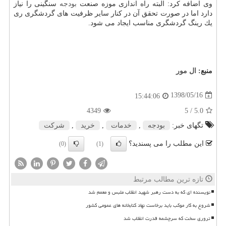
وی اضافه كرد: البته راه اندازی موزه صنعت
بودجه
سنگینی را نیاز
دارد اما در صورت تحقق آن در كنار سایر ظرفیت های گردشگری ری
یك رینگ گردشگری مناسب ایجاد می شود.
منبع:
ال مور
1398/05/16
15:44:06
4349
/ 5
5.0
تگهای خبر:
بودجه
,
خدمات
,
خرید
,
شركت
این مطلب را می پسندید؟
(0)
(1)
تازه ترین مطالب مرتبط
نویسنده ای که به دست رهبر شهید انقلاب ملبس و معمم شد
شروع به کار موکب باید برخاست نهاد کتابخانه های عمومی کشور
تروری سخت که سرچشمه قدرت انقلاب شد