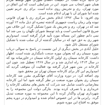
همان شهر انتخاب می شوند. این در شرایطی است كه این اتفاق در
مورد تهران، ری و تجریش روی نداده است. برای ری حریم تعیین
شده اما شورای آن با تهران ادغام شده است.
وی افزود: تا سال ۱۳۹۲ ادغام بخش مركزی ری با تهران قانونی
نبوده ولی زمان ریاست جمهوری گذشته تبصره ای ذیل ماده ۱۲ آورده
شد كه در تهران، ری و تجریش یك شورا تشكیل گردد. این خلاف نص
صریح قانون اساسی است و باید توسط شورای نگهبان رد می شد اما
نمی دانم چطور این مساله مورد تأیید قرار گرفته است. امیدواریم
شهر ری به حق خود كه در سالیان گذشته از آن سلب شده با تشكیل
شورای مستقل نائل شود.
خلیل آبادی در بخش دیگری از این نشست در پاسخ به سوالی درباب
موزه سیمان ری كه بعنوان موزه
صنعت
نامگذاری شده است، اظهار
داشت: كارخانه سیمان ری اولین كارخانه سیمان در خاورمیانه بود كه
در سال ۱۳۱۳ راه اندازی شد و در سال ۱۳۶۷ تعطیل شد. چون این
كارخانه در متن شهر قرار گرفته بود فعالیت آن متوقف گردید كه
امیدواریم این كار برای كارخانه سیمان تهران نیز محقق شود.
وی اضافه كرد: در دوره وزارت آقای جهانگیری مقرر شد كارخانه
سیمان ری بعنوان موزه صنعت در نظر گرفته شود اما این كارخانه
معارضانی داشت شامل چند
شركت
كه بخش های مختلف كارخانه را
خریداری و یا تصرف كرده بودند. بتازگی دولت این مجموعه را به
شهرداری تهران واگذار كرده تا این مجموعه به موزه صنعت تبدیل
گردد. رایزنی ها در این خصوص انجام شده و امیدوارم در دوره پنجم
موفق به افتتاح این موزه شویم.