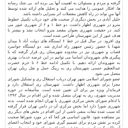
گرفته و مردم و مسئولان به اهمیت آنها پی برده اند. بی شك رسانه
ها، افكار عمومی را هدایت می كنند و تحلیل های ارائه شده توسط
آنها می تواند در راه كاهش معضلات اثر بسزایی داشته باشد.
خلیل آّبادی در بخش دیگری از صحبت های خود درباب تكمیل خطوط
مترو در شهرری اظهار داشت: دو خط ۱ و ۶ از شهرری عبور می
كنند. در حقیقت شهرری بعنوان مقصد مترو انتخاب نشد و بیشتر با
هدف عبور از این شهرستان طراحی شده است.
وی افزود: در سال قبل در خط ۶ ایستگاه های دولت آباد تا میدان
شهدا با حضور رئیس جمهور راه اندازی شد. دو ایستگاه جوانمرد
قصاب و شهرری نیز در محدوده شهرستان ری قرار گرفته كه با
پیگیری های شهروندان اساسا می توانیم در این عرصه
خدمات
بهتری
به شهروندان ارائه دهیم. با تكمیل ادامه خط ۶ تا حرم حضرت
عبدالعظیم حسنی شهرستان ری به رینگ حمل و نقل ریلی تهران
متصل می شود.
عضو شورای اسلامی شهر تهران درباب استقلال ری و تشكیل شورای
مجزا برای شهرری اظهار داشت: شهرستان ری استقلال دارد و
فرماندار ویژه نیز برای آن تعیین شده است. متأسفانه در حوزه
مدیریت شهری، ری به تهران متصل شده و این اقدام در سال ۱۳۹۲
با ادغام شورای بخش مركزی شهرری با تهران انجام شده است. بدنه
شهرری شورا دارد اما بخش مركزی آن در دامن تهران قرار گرفته
كه سبب شده تبعات منفی ناشی از این اقدام در بخش های دیگر ری
نیز مشاهده شود. قانون اساسی هر كجا كه در مورد شوراها صحبت
كرده بر نقش مردم برای تصمیم گیری شورای خود و انتخاب اعضای
آن تاكید كرده است. در حقیقت اعضای شورای شهر توسط مردم