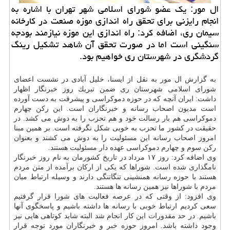
ال مور: یك عضو شورای اسلامی شهر تهران با اشاره به
انجام رایزنی برای تحقق راه اندازی موزه صنعت در كارخانه
سیمان ری، اضافه كرد: راه اندازی این موزه نیازمند بودجه
سنگینی است اما در صورت تحقق آن شاهد تشكیل رینگ
گردشگری در شهرستان ری خواهیم بود.
به گزارش ال مور به نقل از ایسنا، خلیل آبادی در نشست اعضای
شورای اسلامی شهرستان ری ضمن تبریك روز خبرنگار اظهار
داشت: ایران آنچه كه در حوزه دموكراسی و پیشرفت به دست آورده
است مدیون اصحاب رسانه و خبرنگاران است. این ركن چهارم
دموكراسی هم بار رسالت خود و هم تحزب را به دوش می كشد. در
حقیقت در كشور ما تحزب به خوبی شكل نگرفته است. بر همین مبنا
امروز اصحاب رسانه این مسئولیت را به دوش می كشند و بعنوان
ركن سوم و چهارم دموكراسی عهده دار مسئولیت هستند.
وی اضافه كرد: روز ۱۷ مرداد در تاریخ كشورمان به نام روز خبرنگار
نامگذاری شده است. شوراها كه یكی از اركان برآمده از متن مردم
هستند با حوزه رسانه همنشینی تنگاتنگی دارند و وسیله ارتباط میان
مردم با شوراها نیز همین رسانه ها هستند.
وی افزود: از وقتی كه در عرصه فعالیت های شورا قرار گرفتیم
سعی كردیم ارتباط خوبی با رسانه ها داشته باشیم و پاسخگوی آنها
باشیم. در حد مقدورات این كار انجام شد البته شاید كوتاهی هایی نیز
وجود داشته باشد. امروز حوزه خبر و خبرنگاران مورد توجه قرار