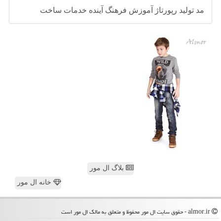
مد
تولید
رپورتاژ
آموزش
فرهنگ
آینده
خدمات
ساخت
بلاگ ال مور
خانه ال مور
almor.ir - حقوق سایت ال مور محفوظ و متعلق به مالک ال مور است