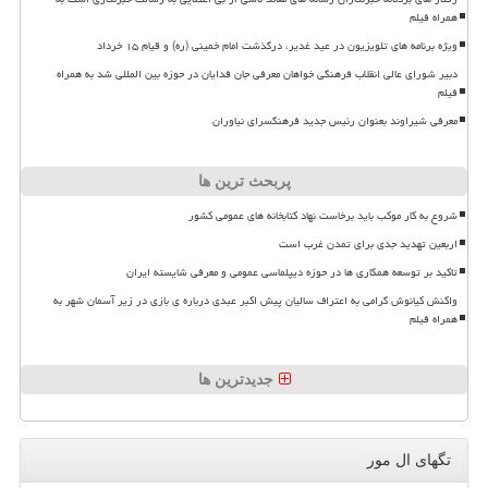
همراه فیلم
ویژه برنامه های تلویزیون در عید غدیر، درگذشت امام خمینی (ره) و قیام ۱۵ خرداد
دبیر شورای عالی انقلاب فرهنگی خواهان معرفی جان فدایان در حوزه بین المللی شد به همراه
فیلم
معرفی شیراوند بعنوان رئیس جدید فرهنگسرای نیاوران
پربحث ترین ها
شروع به کار موکب باید برخاست نهاد کتابخانه های عمومی کشور
اربعین تهدید جدی برای تمدن غرب است
تاکید بر توسعه همکاری ها در حوزه دیپلماسی عمومی و معرفی شایسته ایران
واکنش کیانوش گرامی به اعتراف سالیان پیش اکبر عبدی درباره ی بازی در زیر آسمان شهر به
همراه فیلم
جدیدترین ها
تگهای ال مور