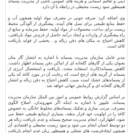
دینی و تعالیم آسمانی و هزینه های عمومی ناشی از مدیریت پسماند
همینطور سود زیست محیطی در رابطه با آن دارد.
وی اضافه كرد: صرفه جویی در مصرف مواد اولیه همچون آب و
حفظ منابع طبیعی برای نسل های آینده، پیشگیری از آلودگی محیط
زیست برای
ساخت
محصولات از مواد اولیه، حفظ سرمایه و منابع از
راه پیشگیری از واردات و ایجاد درآمد حاصل از
فروش
مواد بازیافتی،
كاهش احتیاج به مكان های دفن زباله و... بخشی از فواید بازیافت
كاغذ است.
مدیر عامل سازمان مدیریت پسماند با اشاره به انتشار گاز متان
بعنوان یكی از گازهای گلخانه ای از اماكن دفن پسماند اظهار داشت:
كاهش پسماند(كاپ)، استفاده مجدد، بازیافت و استحصال انرژی از
پسماند از گزینه های ارجح است كه رعایت آن در مورد كاغذ كه یكی
از پسماندهای خشك است سبب كاهش احتیاج به دفن زباله و انتشار
گازهای گلخانه ای و گرمایش جهانی خواهد شد.
بر اساس گزارش روابط عمومی و امور بین الملل سازمان مدیریت
پسماند، علیپور با اشاره به اینكه اگر شهروندان، اصلاح الگوی
مصرف، مرتب سازی و تفكیك پسماندهای مخلوط خانگی به خصوص
كاغذ را در اولویت خود قرار بدهند، بسیاری ازمنابع طبیعی حفظ می
شود، اظهاركرد: انجام مدیریت صحیح پسماند و عدم بازیافت زباله هر
دو توسط انسان انجام می شود و سود زیست محیطی و اقتصادی آن
همچون ایجادفرصت های شغلی و همینطور زیان عدم انجام بازیافت