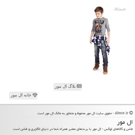
بلاگ ال مور
خانه ال مور
almor.ir - حقوق سایت ال مور محفوظ و متعلق به مالک ال مور است
ال مور
فشن و کالاهای لوکس - ال مور با برندهای معتبر همراه شما در دنیای لاکچری و فشن است