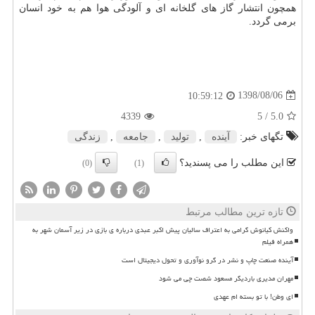
همچون انتشار گاز های گلخانه ای و آلودگی هوا هم به خود انسان
برمی گردد.
1398/08/06
10:59:12
4339
/ 5
5.0
تگهای خبر:
آینده
,
تولید
,
جامعه
,
زندگی
این مطلب را می پسندید؟
(0)
(1)
تازه ترین مطالب مرتبط
واکنش کیانوش گرامی به اعتراف سالیان پیش اکبر عبدی درباره ی بازی در زیر آسمان شهر به
همراه فیلم
آینده صنعت چاپ و نشر در گرو نوآوری و تحول دیجیتال است
مهران مدیری باردیگر مسعود شصت چی می شود
ای وطن! با تو بسته ام عهدی