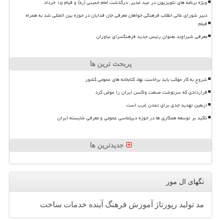
ویژه برنامه های تلویزیون در عید غدیر، درگذشت امام خمینی (ره) و قیام ۱۵ خرداد
دبیر شورای عالی انقلاب فرهنگی خواهان معرفی جان فدایان در حوزه بین المللی شد به همراه
فیلم
معرفی شیراوند بعنوان رئیس جدید فرهنگسرای نیاوران
پربحث ترین ها
شروع به کار موکب باید برخاست نهاد کتابخانه های عمومی کشور
قراردادی که سرنوشت صنعت واکسن ایران را عوض کرد
اربعین تهدید جدی برای تمدن غرب است
تاکید بر توسعه همکاری ها در حوزه دیپلماسی عمومی و معرفی شایسته ایران
جدیدترین ها
تگهای ال مور
مد
تولید
رپورتاژ
آموزش
فرهنگ
آینده
خدمات
ساخت