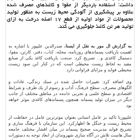
داشت: استفاده باردیگر از مقوا و كاغذهای مصرف شده
علاوه بر پیشگیری از آلودگی محیط زیست به منظور تولید
محصولات از مواد اولیه از قطع ۱۷ اصله درخت به ازای
تولید هر تن كاغذ جلوگیری می كند.
به گزارش ال مور به نقل از ایسنا،
صدرالدین علیپور با اشاره به
اهمیت بازیافت پسماندهای روزنامه، مجله،
كتاب
، دفتر، كارتن، مقوا،
دستمال كاغذی و... تصریح كرد:
صنعت
بازیافت كاغذ یكی از صنایع
مفید به لحاظ زیست محیطی است كه در كنار این سود زیست
محیطی فواید و مزایای فراوانی دارد.
وی اضافه كرد: تغییرات حاصل شده در سبك زندگی، عادات و
الگوهای مصرف، سطح
فرهنگ
، آداب و رسوم از یك طرف و شرایط
اقتصادی و سطح علمی و تجربی
جامعه
در مناطق مختلف از جانب
دیگر در میزان تولید پسماند همچون پسماندهای كاغذی موثر خواهد
بود.
علیپوربا تاكید بر عامل انسانی بعنوان موثرترین عامل در حفاظت از
محیط زیست و جنگل ها اظهاركرد: این سازمان با فرهنگ سازی و
تشریح فواید مدیریت صحیح پسماند در میان اقشار مختلف جامعه
سال هاست تلاش در آگاه سازی شهروندان از ابعاد توجه به دستورات