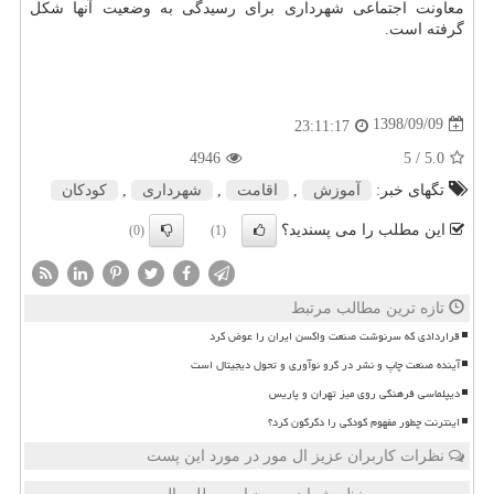
معاونت اجتماعی شهرداری برای رسیدگی به وضعیت آنها شكل
گرفته است.
1398/09/09
23:11:17
4946
/ 5
5.0
تگهای خبر:
آموزش
,
اقامت
,
شهرداری
,
كودكان
این مطلب را می پسندید؟
(0)
(1)
تازه ترین مطالب مرتبط
قراردادی که سرنوشت صنعت واکسن ایران را عوض کرد
آینده صنعت چاپ و نشر در گرو نوآوری و تحول دیجیتال است
دیپلماسی فرهنگی روی میز تهران و پاریس
اینترنت چطور مفهوم کودکی را دگرگون کرد؟
نظرات کاربران عزیز ال مور در مورد این پست