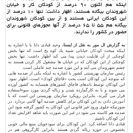
اینكه هم اكنون ۹۰ درصد از كودكان كار و خیابان
شهروندان بیگانه هستند، اظهار داشت: تنها ۱۰ درصد از
این كودكان ایرانی هستند و از بین كودكان شهروندان
بیگانه هم ۵۵ تا ۶۵ درصد از آنها مجوزهای قانونی برای
حضور در كشور را ندارند.
به گزارش ال مور به نقل از ایسنا،
وحید قبادی دانا با با اشاره به
اینكه مبحث
كودكان
خیابانی شبیه یك كوه یخ است كه تنها بخش
كوچكی از آن قابلیت دیدن پیدا می كند اظهار داشت: تنها بخش
كوچكی از این كودكان كه در خیابان ها مشغول كار كردن هستند به
چشم شهروندان می آیند و این مورد صدمه چند عاملی است.
رئیس سازمان بهزیستی كشور با اشاره به اینكه یكی از صدمه هایی
كه متوجه این كودكان است بحث «قاچاق كودك» است، اظهار نمود:
این كودكان توسط باندهای قاچاق كشورهای همسایه به كشور آورده
می شوند و با به كارگمارده شدن و زباله گردی مورد سوءاستفاده
قرار می گیرند، بنابراین رویكرد سازمان بهزیستی این است كه با
آموزش
دادن به این كودكان برای كاهش صدمه آنها گامی بردارد. در
صورتیكه جلوی ورود غیر قانونی این كودكان به كشور گرفته شود این
صدمه هم كاسته می شود در غیر این صورت باید شاهد افزایش تعداد
این كودكان باشیم.
قبادی دانا اضافه كرد: این كودكان برای سودجویان منبع مالی خوبی
بخصوص در حوزه زباله گردی هستند بنابراین كارگروهی هم در