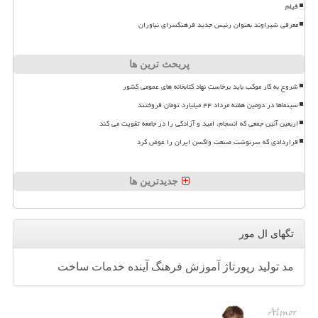
فیلم
معرفی شیراوند بعنوان رئیس جدید فرهنگسرای نیاوران
پربحث ترین ها
شروع به کار موکب باید برخاست نهاد کتابخانه های عمومی کشور
سینماها در دومین هفته مرداد ۴۴ میلیارد تومان فروختند
اربعین آئین جمعی که انسجام، امید و آزادگی را در جامعه تقویت می کند
قراردادی که سرنوشت صنعت واکسن ایران را عوض کرد
جدیدترین ها
تگهای ال مور
مد
تولید
رپورتاژ
آموزش
فرهنگ
آینده
خدمات
ساخت