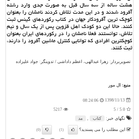
هشت ساله از سه سال قبل به صورت جدی وارد رشته
آفرود شدند و در این مدت تلاش كردند نامشان را بعنوان
كوچك ترین آفرودكار جهان در كتاب ركوردهای گینس ثبت
كنند. حالا این دو كودك اهل قزوین پس از یك سال و نیم
تلاش، توانستند فعلا نامشان را در ركوردهای ایران بعنوان
كوچكترین افرادی كه توانایی كنترل ماشین آفرود را دارند،
ثبت كنند.
تصویربردار: زهرا عبدالهی، اعظم داداشی / تدوینگر: جواد علیزاده
منبع:
ال مور
1398/11/13
08:24:06
5217
/ 5
5.0
تگهای خبر:
كتاب
,
مد
این مطلب را می پسندید؟
(0)
(1)