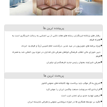
پربیننده ترین ها
رفتار های بزدلانه خبرنگاران رسانه های معاند ناشی از بی اعتنایی به رسالت خبرنگاری است به
همراه فیلم
ویژه برنامه های تلویزیون در عید غدیر، درگذشت امام خمینی (ره) و قیام ۱۵ خرداد
دبیر شورای عالی انقلاب فرهنگی خواهان معرفی جان فدایان در حوزه بین المللی شد به همراه
فیلم
معرفی شیراوند بعنوان رئیس جدید فرهنگسرای نیاوران
پربحث ترین ها
شروع به کار موکب باید برخاست نهاد کتابخانه های عمومی کشور
قراردادی که سرنوشت صنعت واکسن ایران را عوض کرد
اربعین تهدید جدی برای تمدن غرب است
تاکید بر توسعه همکاری ها در حوزه دیپلماسی عمومی و معرفی شایسته ایران