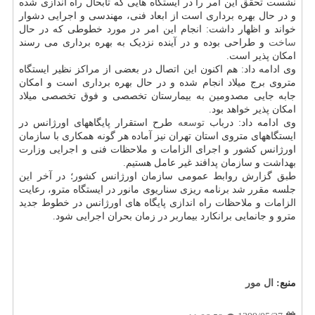
نشست تحقق این امر را در ایستگاه هایی که تابحال راه اندازی شده
و در حال بهره برداری است از ابعاد فنی، مهندسی و اجرایی دشوار
خواند و اظهار داشت: انجام این امر در مورد خطوطی که در حال
ساخت
و طراحی بوده و در آینده نزدیک به بهره برداری می رسند
امکان پذیر است.
وی ادامه داد: هم اکنون این اتصال در بعضی از مراکز نظیر ایستگاه
متروی برج میلاد انجام شده و در حال بهره برداری است و امکان
جابه جایی مصدومین به بیمارستان تخصصی و فوق تخصصی میلاد
امکان پذیر خواهد بود.
وی ادامه داد: درباب
توسعه
طرح استقرار پایگاههای اورژانس در
ایستگاههای متروی استان تهران نیز آماده هر گونه همکاری با سازمان
اورژانس کشور و اجرای الزامات و ملاحظات فنی و اجرایی وزارت
بهداشت و سازمان پدافند غیر عامل هستیم.
طبق گزارش روابط عمومی سازمان اورژانس کشور؛ در آخر این
جلسه مقرر شد برنامه ریزی سناریوی مانور در ایستگاه مترو، رعایت
الزامات و ملاحظات راه اندازی پایگاه های اورژانس در خطوط جدید
مترو و جانمایی برانکارد بیماربر در زمان بحران اجرایی شود.
منبع:
ال مور