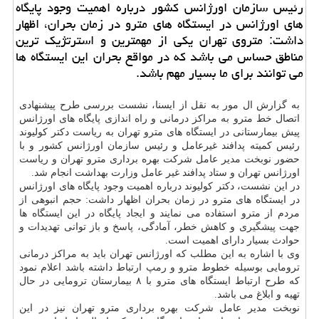
رئیس سازمان اورژانس كشور درباره اهمیت وجود پایگاه
های اورژانس در ایستگاه های مترو در زمان بحران، اظهار
داشت: متروی تهران یكی از مهمترین و استرتژیك ترین
مناطق حساس می باشد كه در مواقع بحران این ایستگاه ها
می توانند برای ما بسیار مهم باشد.
به گزارش ال مور به نقل از ایسنا، نشست بررسی طرح پیشنهادی
اتصال خط مترو به مراکز درمانی و راه اندازی پایگاه های اورژانس
پیش بیمارستانی در ایستگاه های مترو تهران به ریاست دکتر کولیوند
رئیس کمیته پدافند غیرعامل و رئیس سازمان اورژانس کشور و با
حضور نوبخت مدیر عامل شرکت بهره برداری مترو تهران و ریاست
اورژانس تهران و ستاد پدافند غیر عامل وزارت بهداشت انجام شد.
در این نشست، دکتر کولیوند درباره اهمیت وجود پایگاه های اورژانس
در ایستگاه های مترو در زمان بحران اظهار داشت: حجم انبوهی از
مردم از مترو استفاده می نمایند و ایجاد پایگاه در این ایستگاه ها
جهت پیشگیری و کاهش خطر، آمادگی، پاسخ و باز توانی تهدیدات و
حوادث بسیار دارای اهمیت است.
وی با اشاره به این مطلب که اورژانس تهران باید به مراکز درمانی
ترومایی بوسیله خطوط مترو و رمپ ارتباط داشته باشد اعلام نمود
که طرح ارتباط ایستگاه های مترو با ۸ بیمارستان ترومایی در حال
تهیه و ابلاغ می باشد.
نوبخت مدیر عامل شرکت بهره برداری مترو تهران نیز در این