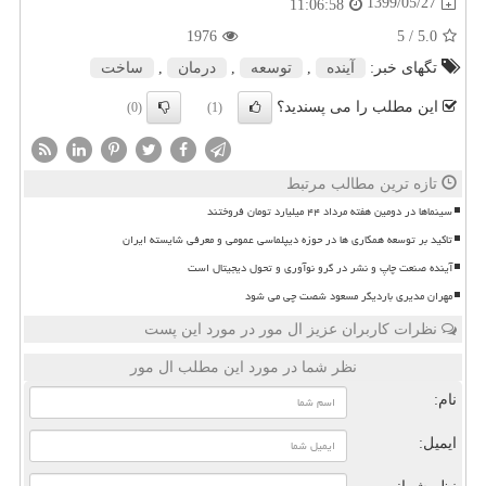
1399/05/27
11:06:58
1976
/ 5
5.0
تگهای خبر:
آینده
,
توسعه
,
درمان
,
ساخت
این مطلب را می پسندید؟
(0)
(1)
تازه ترین مطالب مرتبط
سینماها در دومین هفته مرداد ۴۴ میلیارد تومان فروختند
تاکید بر توسعه همکاری ها در حوزه دیپلماسی عمومی و معرفی شایسته ایران
آینده صنعت چاپ و نشر در گرو نوآوری و تحول دیجیتال است
مهران مدیری باردیگر مسعود شصت چی می شود
نظرات کاربران عزیز ال مور در مورد این پست
نظر شما در مورد این مطلب ال مور
نام:
ایمیل: