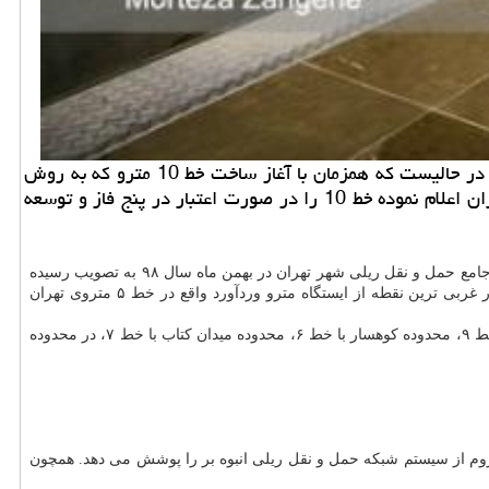
ال مور: مقرر است كلنگ راه اندازی خط 10 مترو در ایام آتی به زمین بخورد و رسما عملیات اجرایی این خط جدید آغاز شود، این در حالیست كه همزمان با آغاز ساخت خط 10 مترو كه به روش
TOD ایجاد می شود، توسعه شمالی خط 7 به سمت دره فرحزاد و دانشگاه آزاد آغاز خواهد شد و آنگونه كه مدبرعامل متروی تهران اعلام نموده خط 10 را در صورت اعتبار در پنج فاز و توسعه
در مورد جزئیات این خط جدید با اعلان اینکه خط ۱۰ متروی تهران ازجمله خطوط جدید متروی تهران است که در طرح جامع حمل و نقل ریلی شهر تهران در بهمن ماه سال ۹۸ به تصویب رسیده
و جهت اجرا به شرکت راه آهن شهری تهران و حومه (مترو) ابلاغ گردیده است. اظهار داشت: این خط درمجموع با ۴۳ کیلومتر طول و ۳۵ ایستگاه، در غربی ترین نقطه از ایستگاه مترو وردآورد واقع در خط ۵ متروی تهران
وی با اعلان اینکه خط ۱۰ شامل هفت ایستگاه تقاطعی با سایر خطوط متروی تهران است اضافه کرد: در محدوده وردآورد با خط ۵، محدوده آزادگان با خط ۹، محدوده کوهسار با خط ۶، محدوده میدان کتاب با خط ۷، در محدوده
فزود: خط ۱۰ متروی تهران از مناطق یک تا ۵ و همین طور منطقه ۲۲ عبور کرده و مناطق محروم از سیستم شبکه حمل و نقل ریلی انبوه بر را پوشش می دهد. همچون