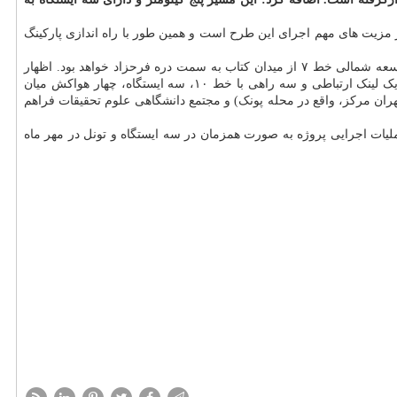
 جنت آباد از مزیت های مهم اجرای این طرح است و همین طور با راه اندازی پارکینگ
امام با تاکید بر اینکه از سال قبل مطالعات این بخش از خط ۷ مترو به انتها رسیده و طراحی های فاز نخست آن نیز انجام شده است. شروع به کارِ توسعه شمالی خط ۷ از میدان کتاب به سمت دره فرحزاد خواهد بود. اظهار
داشت: با اجرای طرح توسعه شمالی خط ۷ در بخش حدفاصل میدان کتاب (سعادت آباد) تا تقاطع جنت آباد و سیمون بولیوار، حدود پنج کیلومتر تونل، یک لینک ارتباطی و سه راهی با خط ۱۰، سه ایستگاه، چهار هواکش میان
ان مرکز، واقع در محله پونک) و مجتمع دانشگاهی علوم تحقیقات فراهم
 خط ۷ حاکی از افزایش ۲۷ درصدی جذب مسافر در این خط است. عملیات اجرایی پروژه به صورت همزمان در سه ایستگاه و تونل در مهر ماه