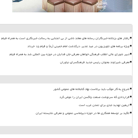
رفتار های بزدلانه خبرنگاران رسانه های معاند ناشی از بی اعتنایی به رسالت خبرنگاری است به همراه فیلم
ویژه برنامه های تلویزیون در عید غدیر، درگذشت امام خمینی (ره) و قیام ۱۵ خرداد
دبیر شورای عالی انقلاب فرهنگی خواهان معرفی جان فدایان در حوزه بین المللی شد به همراه فیلم
معرفی شیراوند بعنوان رئیس جدید فرهنگسرای نیاوران
شروع به کار موکب باید برخاست نهاد کتابخانه های عمومی کشور
قراردادی که سرنوشت صنعت واکسن ایران را عوض کرد
اربعین تهدید جدی برای تمدن غرب است
تاکید بر توسعه همکاری ها در حوزه دیپلماسی عمومی و معرفی شایسته ایران