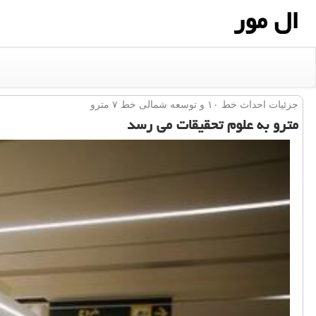
ال مور
جزئیات احداث خط ۱۰ و توسعه شمالی خط ۷ مترو
مترو به علوم تحقیقات می رسد