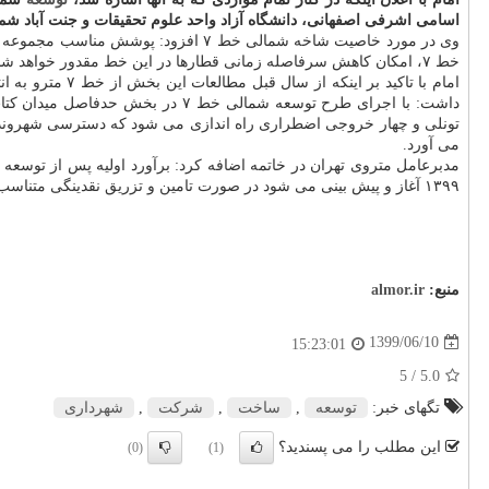
اسامی اشرفی اصفهانی، دانشگاه آزاد واحد علوم تحقیقات و جنت آباد شمالی است 
وی در مورد خاصیت شاخه شمالی خط ۷ ا
خط ۷، امکان کاهش سرفاصله زمانی قطارها در این خط مقدور خواهد شد.
تونلی و چهار خروجی اضطراری راه اندازی می شود که دسترسی شهروندان 
می آورد.
۱۳۹۹ آغاز و پیش بینی می شود در صورت تامین و تزریق نقدینگی متناسب با روند اجرایی، طرح بعد از حدود ۳۰ ماه به بهره برداری برسد.
منبع:
almor.ir
1399/06/10
15:23:01
/ 5
5.0
تگهای خبر:
توسعه
,
ساخت
,
شركت
,
شهرداری
این مطلب را می پسندید؟
(0)
(1)