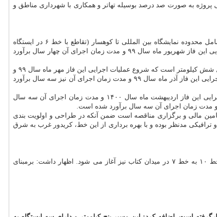
ه بخش خصوصی است چونکه تامین مالی پروژه به صورت صد درصد بوسیله تهاتر و همکاری با شهرداری مناطق و
وی با اعلان اینکه راه اندازی خط ۱۰ طی یک برنامه پنج ساله و در پنج فاز برنامه ریزی شده است، در تشریح فازبندی ها اظهار داشت: فاز نخست شامل محدوده نمایشگاه بین المللی تا کوهسار (تقاطع با خط ۶ در ایستگاه
شهران) به طول ۱۲ کیلومتر و همین طور ایستگاه تبادلی و لینک خط ۷ به خط ۱۰ است که بر طبق برنامه ریزی های صورت گرفته، شروع عملیات اجرایی این فاز شهریور ماه سال ۹۹ و مدت زمان اجرای آن چهار سال برآورد
مدیرعامل متروی تهران با اعلان اینکه فاز دوم ساخت متروی خط ۱۰ شامل محدوده کوهسار (تقاطع با خط ۶ در ایستگاه شهران) تا میدان ساحل به طول شش کیلومتر است که شروع عملیات اجرایی این فاز مهر ماه سال ۹۹ و
مدت زمان اجرای آن دو سال برآورد شده اضافه کرد: فاز سوم شامل محدوده میدان ساحل تا وردآورد به طول هشت کیلومتر است که شروع عملیات اجرایی این فاز آذر ماه سال ۹۹ و مدت زمان اجرای آن نیز سه سال برآورد
امام با تاکید بر اینکه فاز چهارم ساخت متروی خط ۱۰ شامل محدوده نمایشگاه بین المللی تا نوبنیاد به طول هشت کیلومتر است که شروع عملیات اجرایی این فاز اردیبهشت ماه سال ۱۴۰۰ و مدت زمان اجرای آن سه سال
 تامین مالی و برگزاری مناقصه است ضمن آنکه در طراحی و اولویت بندی
ی و ترافیکی مدنظر بوده و با بهره برداری از این خط، کریدور غرب به شرق
وی با اعلان اینکه همزمان با آغاز عملیات اجرایی پروژه راه اندازی خط ۱۰ مترو، عملیات اجرایی ساخت تونل ارتباطی و همین طور ایستگاه تبادلی خط ۱۰ به خط ۷ در میدان کتاب نیز آغاز می شود. اظهار داشت: برمبنای
ار قرارگرفته است. اضافه کرد: این مسیر پنج کیلومتر و دارای سه ایستگاه به