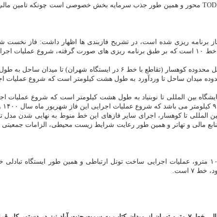
بگفته امام، از دیگر مزایای خط ۱۰ متروی تهران، جذابیت سرمایه گذاری TOD محور و همین طور جذب سرمای
 بین المللی تا کوهسار، اجرای سایر فازهای این خط منوط به نهایی شدن مدل
امین منابع مالی و تهاتر و همین طور رعایت شرایط زیست محیطی، الزامات جمعیت
شمالی خط ۷ مترو تهران از میدان کتاب به سمت جنت آباد نیز در دستور ک