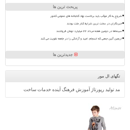
پربحث ترین ها
شروع به کار موکب باید برخاست نهاد کتابخانه های عمومی کشور
خبرنگاران در سخت ترین شرایط کنار ملت بودند
سینماها در دومین هفته مرداد ۴۴ میلیارد تومان فروختند
اربعین آئین جمعی که انسجام، امید و آزادگی را در جامعه تقویت می کند
جدیدترین ها
تگهای ال مور
مد
تولید
رپورتاژ
آموزش
فرهنگ
آینده
خدمات
ساخت