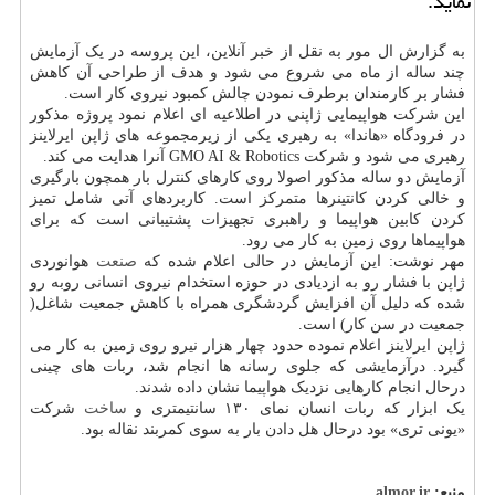
نماید.
به گزارش ال مور به نقل از خبر آنلاین، این پروسه در یک آزمایش
چند ساله از ماه می شروع می شود و هدف از طراحی آن کاهش
فشار بر کارمندان برطرف نمودن چالش کمبود نیروی کار است.
این شرکت هواپیمایی ژاپنی در اطلاعیه ای اعلام نمود پروژه مذکور
در فرودگاه «هاندا» به رهبری یکی از زیرمجموعه های ژاپن ایرلاینز
رهبری می شود و شرکت GMO AI & Robotics آنرا هدایت می کند.
آزمایش دو ساله مذکور اصولا روی کارهای کنترل بار همچون بارگیری
و خالی کردن کانتینرها متمرکز است. کاربردهای آتی شامل تمیز
کردن کابین هواپیما و راهبری تجهیزات پشتیبانی است که برای
هواپیماها روی زمین به کار می رود.
مهر نوشت: این آزمایش در حالی اعلام شده که
صنعت
هوانوردی
ژاپن با فشار رو به ازدیادی در حوزه استخدام نیروی انسانی روبه رو
شده که دلیل آن افزایش گردشگری همراه با کاهش جمعیت شاغل(
جمعیت در سن کار) است.
ژاپن ایرلاینز اعلام نموده حدود چهار هزار نیرو روی زمین به کار می
گیرد. درآزمایشی که جلوی رسانه ها انجام شد، ربات های چینی
درحال انجام کارهایی نزدیک هواپیما نشان داده شدند.
یک ابزار که ربات انسان نمای ۱۳۰ سانتیمتری و
ساخت
شرکت
«یونی تری» بود درحال هل دادن بار به سوی کمربند نقاله بود.
منبع:
almor.ir