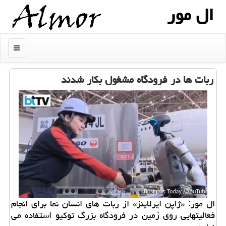
ال مور
منو
ربات ها در فرودگاه مشغول بکار شدند
ال مور: «ژاپن ایرلاینز» از ربات های انسان نما برای انجام
فعالیتهایی روی زمین در فرودگاه بزرگ توکیو استفاده می