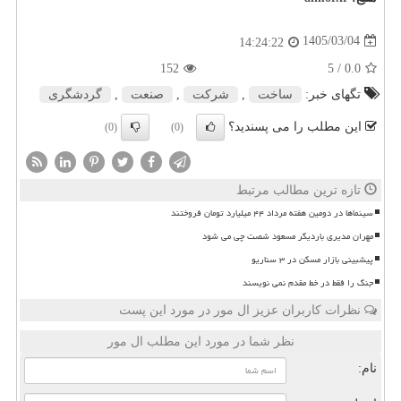
1405/03/04
14:24:22
152
/ 5
0.0
تگهای خبر:
ساخت
,
شركت
,
صنعت
,
گردشگری
این مطلب را می پسندید؟
(0)
(0)
تازه ترین مطالب مرتبط
سینماها در دومین هفته مرداد ۴۴ میلیارد تومان فروختند
مهران مدیری باردیگر مسعود شصت چی می شود
پیشبینی بازار مسکن در ۳ سناریو
جنگ را فقط در خط مقدم نمی نویسند
نظرات کاربران عزیز ال مور در مورد این پست
نظر شما در مورد این مطلب ال مور
نام: