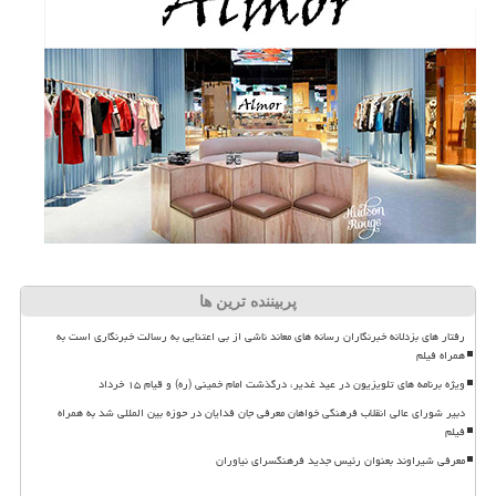
پربیننده ترین ها
رفتار های بزدلانه خبرنگاران رسانه های معاند ناشی از بی اعتنایی به رسالت خبرنگاری است به
همراه فیلم
ویژه برنامه های تلویزیون در عید غدیر، درگذشت امام خمینی (ره) و قیام ۱۵ خرداد
دبیر شورای عالی انقلاب فرهنگی خواهان معرفی جان فدایان در حوزه بین المللی شد به همراه
فیلم
معرفی شیراوند بعنوان رئیس جدید فرهنگسرای نیاوران