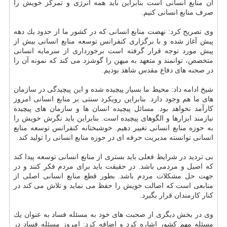
آن منابع انسانی است بنابراین باید همه انرژی و تمركز خویش را
صرف منابع انسانی كنیم.
وی تصریح كرد: نهضت منابع انسانی كه در كشور ما از حدود یك دهه
پیش آغاز شده و با برگزاری كنفرانس توسعه منابع انسانی بیش از
پیش مورد توجه قرار گرفته است برخورداری از سرمایه انسانی
متخصص، توانمند و متعهد به میهن را گوشزد می كند كه نمونه آن را
در صحنه های دفاع مقدس شاهد بودیم.
شیخ ادامه داد: محیط ما بسیار پیچیده شده و این پیچیدگی در سازمان
های ما هم وجود دارد. بنابراین رویكرد سنتی بر منابع انسانی امروز
كارآمد نخواهد بود. مسائل پیچیده انسان ها و سازمان های پیچیده
نیازمند ابزارها و الگوهای پیچیده است. بنابراین باید نگرش خویش را
به حوزه منابع انسانی تغییر دهیم. خوشبختانه كنفرانس توسعه منابع
انسانی توانسته مدیریت حرفه ای در حوزه منابع انسانی را تولید كند.
بی تردید در شرایط فعلی باید بستری از منابع انسانی توسعه پیدا كند
كه اصیل و مردمی باشد. در حقیقت باید برای مردم فكر كنند و در
جهت حل مشكلات مردم باشد. بطور قطع منابع انسانی اصلی از
منابعی است كه اصالت خویش را حفظ می نماید و تلاش می كند در
كنار كارمندان قرار بگیرد.
وی در بخش دیگری از صحبت های خود به مسئله فساد به عنوان یك
مسئله مهم كشور اشاره كرد و اضافه كرد: امروز مسئله فساد در