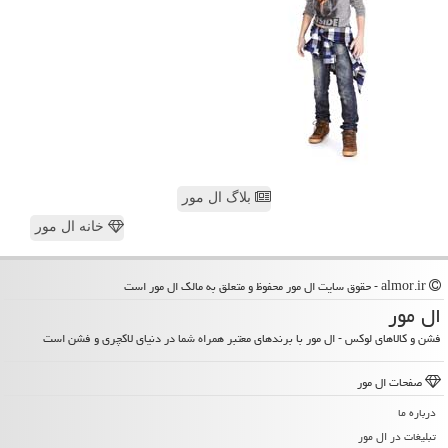
بلاگ ال مور
خانه ال مور
almor.ir - حقوق سایت ال مور محفوظ و متعلق به مالک ال مور است
ال مور
فشن و کالاهای لوکس - ال مور با برندهای معتبر همراه شما در دنیای لاکچری و فشن است
صفحات ال مور
درباره ما
تبلیغات در ال مور