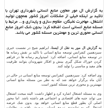
به گزارش ال مور معاون منابع انسانی شهرداری تهران با
تاكید بر اینكه خیلی از مشكلات امروز كشور همچون تولید
اشتغال، مهاجرت نخبگان، مقاوم سازی و پایداری و... مرتبط با
مسئله منابع انسانی است اضافه كرد: بدون شك امروز منابع
انسانی محوری ترین و مهمترین مسئله كشور می باشد.
به گزارش ال مور به نقل از ایسنا،
ابراهیم شیخ در نشست خبری
سیزدهمین كنفرانس توسعه منابع انسانی با تاكید بر نقش رسانه ها
در توسعه منابع انسانی، اضافه كرد: امیدواریم رسانه ها در فراهم
كردن خوراك شكل گیری بینش و افكار شهروندان بتوانند ظرفیت
های مفید و مناسبی را تولید كنند.
وی اضافه كرد: سیزدهمین كنفرانس توسعه منابع انسانی در حالی در
آبان ماه برگزار خواهد شد كه به نظر من مسئله منابع انسانی
مهمترین و محوری ترین مسئله كشور است.
وی به مسئله اشتغال اشاره كرد و اظهار داشت: البته مبحث اشتغال
می تواند جنبه های اقتصادی و اجتماعی هم داشته باشد. اما محور
اصلی آن بطور قطع منابع انسانی خواهد بود. بدون شك عرضه
اشتغال كه به توانمندی نیروی انسانی پرورش یافته در نظامات