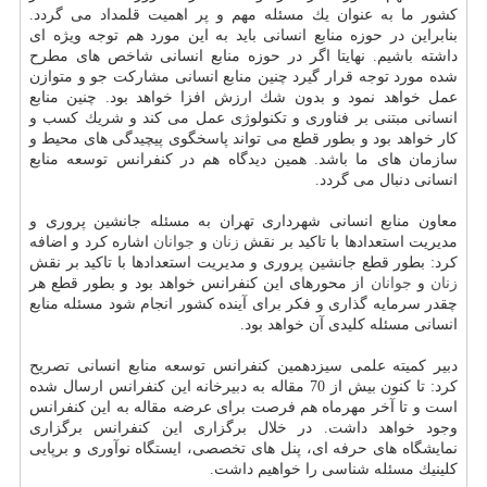
كشور ما به عنوان یك مسئله مهم و پر اهمیت قلمداد می گردد.
بنابراین در حوزه منابع انسانی باید به این مورد هم توجه ویژه ای
داشته باشیم. نهایتا اگر در حوزه منابع انسانی شاخص های مطرح
شده مورد توجه قرار گیرد چنین منابع انسانی مشاركت جو و متوازن
عمل خواهد نمود و بدون شك ارزش افزا خواهد بود. چنین منابع
انسانی مبتنی بر فناوری و تكنولوژی عمل می كند و شریك كسب و
كار خواهد بود و بطور قطع می تواند پاسخگوی پیچیدگی های محیط و
سازمان های ما باشد. همین دیدگاه هم در كنفرانس توسعه منابع
انسانی دنبال می گردد.
معاون منابع انسانی شهرداری تهران به مسئله جانشین پروری و
مدیریت استعدادها با تاكید بر نقش
زنان
و
جوانان
اشاره كرد و اضافه
كرد: بطور قطع جانشین پروری و مدیریت استعدادها با تاكید بر نقش
زنان
و
جوانان
از محورهای این كنفرانس خواهد بود و بطور قطع هر
چقدر سرمایه گذاری و فكر برای آینده كشور انجام شود مسئله منابع
انسانی مسئله كلیدی آن خواهد بود.
دبیر كمیته علمی سیزدهمین كنفرانس توسعه منابع انسانی تصریح
كرد: تا كنون بیش از 70 مقاله به دبیرخانه این كنفرانس ارسال شده
است و تا آخر مهرماه هم فرصت برای عرضه مقاله به این كنفرانس
وجود خواهد داشت. در خلال برگزاری این كنفرانس برگزاری
نمایشگاه های حرفه ای، پنل های تخصصی، ایستگاه نوآوری و برپایی
كلینیك مسئله شناسی را خواهیم داشت.