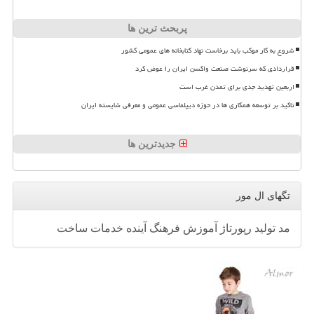
پربحث ترین ها
شروع به کار موکب باید برخاست نهاد کتابخانه های عمومی کشور
قراردادی که سرنوشت صنعت واکسن ایران را عوض کرد
اربعین تهدید جدی برای تمدن غرب است
تاکید بر توسعه همکاری ها در حوزه دیپلماسی عمومی و معرفی شایسته ایران
جدیدترین ها
تگهای ال مور
مد
تولید
رپورتاژ
آموزش
فرهنگ
آینده
خدمات
ساخت