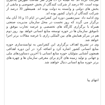
بوده است. 60 درصد از شركت كنندگان از بخش خصوصی و مابقی از
بخش های دولتی و وابسته به دولت بوده اند. همینطور 30 درصد از
شركت كنندگان از
بانوان
كشور بوده اند.
وی ادامه داد: سیزدهمین دوره این كنفرانس در ایام 15 و 16 آبان ماه
برگزار می گردد كه روز نخست در محل سازمان مدیریت صنعتی
همراه با برگزاری كارگاه های تخصصی و عرضه تجارب موفق و
ناموفق سازمان ها در حوزه توسعه منابع انسانی خواهد بود. روز دوم
هم در مركز همایش های بین المللی رازی با عرضه مقالات برتر اجرا
خواهد شد.
وی در تشریح اهداف برگزاری این كنفرانس به توانمندسازی حوزه
منابع انسانی كشور اشاره كرد و اضافه كرد: در این دوره اهدافی
همچون آشنایی متولیان حوزه منابع انسانی با آخرین دستاوردهای ملی
و جهانی و تولید زمینه های لازم برای معرفی سازمان ها و چهره های
برتر حوزه منابع انسانی دنبال خواهند شد.
انتهای پیا