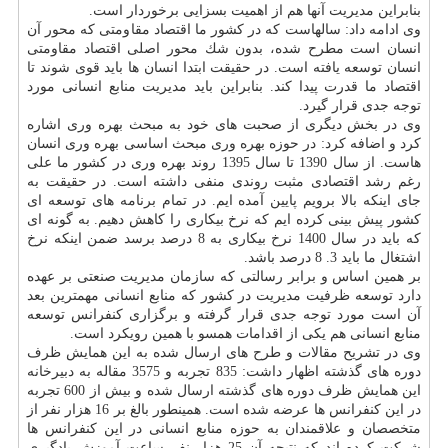
بنابراین مدیریت آنها هم از اهمیت بسزایی برخوردار است.
وی ادامه داد: سالهاست كه در كشور ما اقتصاد مقاومتی كه محور آن
انسان است مطرح شده، بدون شك محور اصلی اقتصاد مقاومتی
انسان توسعه یافته است. در حقیقت ابتدا انسان ها باید قوی شوند تا
اقتصاد ما قدرت پیدا كند. بنابراین باید مدیریت منابع انسانی مورد
توجه جدی قرار گیرد.
وی در بخش دیگری از صحبت های خود به مبحث بهره وری اشاره
كرد و اضافه كرد: در حوزه بهره وری مبحث اساسی بهره وری انسان
هاست. از سال 1390 تا سال 1395 روند بهره وری در كشور ما علی
رغم رشد اقتصادی مثبت روندی منفی داشته است. در حقیقت به
جای اینكه بالا برویم پایین آمده ایم. در تمام برنامه های توسعه ای
كشور پیش بینی كرده ایم كه نرخ بیكاری را كاهش دهیم. به گونه ای
كه باید در سال 1400 نرخ بیكاری به 8 درصد برسد ضمن اینكه نرخ
اشتغال ما باید 3. 8 درصد باشد.
بر همین اساس و برابر رسالتی كه سازمان مدیریت صنعتی بر عهده
دارد توسعه ظرفیت مدیریت در كشور كه منابع انسانی مهمترین بعد
آن است مورد توجه جدی قرار گرفته و برگزاری كنفرانس توسعه
منابع انسانی هم یكی از اقدامات همسو با همین رویكرد است.
وی در تشریح مقالات و طرح های ارسال شده به این همایش ظرف
دوره های گذشته اظهار داشت: 835 تجربه و 3575 مقاله به دبیرخانه
این همایش ظرف دوره های گذشته ارسال شده و بیش از 600 تجربه
در این كنفرانس ها عرضه شده است. همینطور بالغ بر 16 هزار نفر از
متخصصان و علاقمندان به حوزه منابع انسانی در این كنفرانس ها
شركت كرده اند كه نتیجه آن 25 هزار نفر ساعت آموزش یادگیری