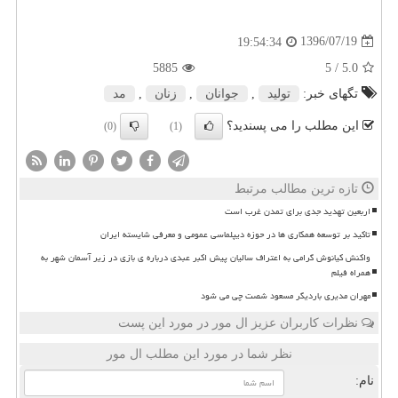
1396/07/19
19:54:34
5885
/ 5
5.0
تگهای خبر:
تولید
,
جوانان
,
زنان
,
مد
این مطلب را می پسندید؟
(0)
(1)
تازه ترین مطالب مرتبط
اربعین تهدید جدی برای تمدن غرب است
تاکید بر توسعه همکاری ها در حوزه دیپلماسی عمومی و معرفی شایسته ایران
واکنش کیانوش گرامی به اعتراف سالیان پیش اکبر عبدی درباره ی بازی در زیر آسمان شهر به
همراه فیلم
مهران مدیری باردیگر مسعود شصت چی می شود
نظرات کاربران عزیز ال مور در مورد این پست
نظر شما در مورد این مطلب ال مور
نام: