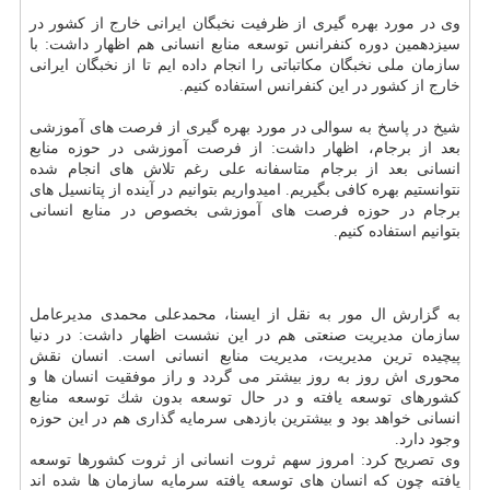
وی در مورد بهره گیری از ظرفیت نخبگان ایرانی خارج از كشور در
سیزدهمین دوره كنفرانس توسعه منابع انسانی هم اظهار داشت: با
سازمان ملی نخبگان مكاتباتی را انجام داده ایم تا از نخبگان ایرانی
خارج از كشور در این كنفرانس استفاده كنیم.
شیخ در پاسخ به سوالی در مورد بهره گیری از فرصت های آموزشی
بعد از برجام، اظهار داشت: از فرصت آموزشی در حوزه منابع
انسانی بعد از برجام متاسفانه علی رغم تلاش های انجام شده
نتوانستیم بهره كافی بگیریم. امیدواریم بتوانیم در آینده از پتانسیل های
برجام در حوزه فرصت های آموزشی بخصوص در منابع انسانی
بتوانیم استفاده كنیم.
به گزارش ال مور به نقل از ایسنا، محمدعلی محمدی مدیرعامل
سازمان مدیریت صنعتی هم در این نشست اظهار داشت: در دنیا
پیچیده ترین مدیریت، مدیریت منابع انسانی است. انسان نقش
محوری اش روز به روز بیشتر می گردد و راز موفقیت انسان ها و
كشورهای توسعه یافته و در حال توسعه بدون شك توسعه منابع
انسانی خواهد بود و بیشترین بازدهی سرمایه گذاری هم در این حوزه
وجود دارد.
وی تصریح كرد: امروز سهم ثروت انسانی از ثروت كشورها توسعه
یافته چون كه انسان های توسعه یافته سرمایه سازمان ها شده اند