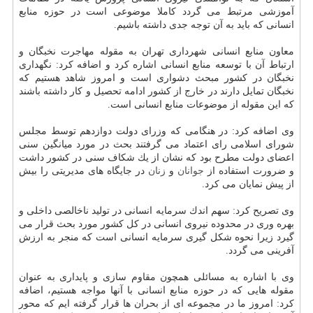
آموزشی مرتبط می گردد كاملا موضوعی است در حوزه منابع
انسانی كه باید به آن توجه جدی داشته باشیم.
معاون منابع انسانی شهرداری تهران به مقوله مهاجرت نخبگان و
ارتباط آن با توسعه منابع انسانی اشاره كرد و اضافه كرد: نگهداری
نخبگان در كشور مبحث دشواری است و امروز شاهد هستیم كه
نخبگان تمایل دارند در خارج از كشور ادامه تحصیل و كار داشته باشند
كه این مقوله از موضوعات منابع انسانی است.
وی اضافه كرد: در هنگامی كه وزرای دولت دوازدهم توسط مجلس
شورای اسلامی رای اعتماد می گرفتند بحث در مورد میانگین سنی
اعضای دولت مطرح بود كه نشان از یك شكاف سنی در كشور داشت
و ضرورت استفاده از
جوانان
و
زنان
در جایگاه های مدیریتی را بیش
از پیش نمایان می كرد.
وی تصریح كرد: سهم اندك سرمایه انسانی در تولید ناخالصی داخلی و
بهره وری در محدوده نیروی انسانی در كل كشور مورد بحث قرار می
گیرد زیرا نحوه شكل گیری سرمایه انسانی است كه منجر به ارزش
آفرینی می گردد.
وی با اشاره به مسائلی همچون مقاوم سازی و پایداری به عنوان
مقوله هایی كه در حوزه منابع انسانی با آنها مواجه هستیم، اضافه
كرد: امروز ما در مجموعه ای از بحران ها قرار گرفته ایم كه محور