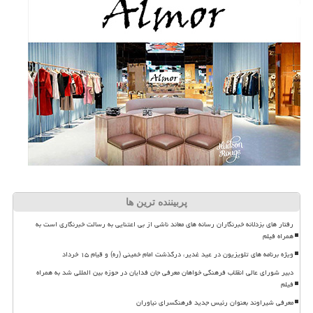
پربیننده ترین ها
رفتار های بزدلانه خبرنگاران رسانه های معاند ناشی از بی اعتنایی به رسالت خبرنگاری است به
همراه فیلم
ویژه برنامه های تلویزیون در عید غدیر، درگذشت امام خمینی (ره) و قیام ۱۵ خرداد
دبیر شورای عالی انقلاب فرهنگی خواهان معرفی جان فدایان در حوزه بین المللی شد به همراه
فیلم
معرفی شیراوند بعنوان رئیس جدید فرهنگسرای نیاوران