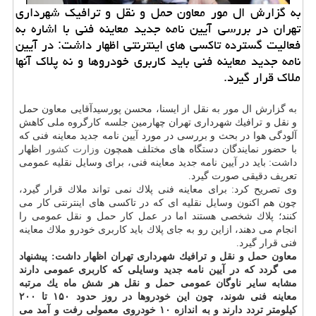
به گزارش ال مور معاون حمل و نقل و ترافیك شهرداری
تهران در بررسی آیین نامه جدید معاینه فنی با اشاره به
فعالیت گسترده تاكسی های اینترنتی اظهار داشت: در آیین
نامه جدید معاینه فنی باید كاربری خودروها و نه پلاك آنها
ملاك قرار گیرد.
به گزارش ال مور به نقل از ایسنا، محسن پورسیدآقایی معاون حمل
و نقل و ترافیك شهرداری تهران چهارمین جلسه كارگروه ملی كاهش
آلودگی هوا در بحث و بررسی در مورد آیین نامه جدید معاینه فنی كه
با حضور نمایندگان دستگاه های مختلف همچون
وزارت كشور
اظهار
داشت: باید در آیین نامه جدید معاینه فنی، برای وسایل نقلیه عمومی
تعریف دقیقی صورت گیرد.
وی تصریح كرد: برای معاینه فنی پلاك نمی تواند ملاك قرار گیرد،
چون هم اكنون وسایل نقلیه ای كه در تاكسی های اینترنتی كار می
كنند؛ پلاك شخصی هستند اما در عمل كار حمل و نقل عمومی را
انجام می دهند، ازاین رو به جای پلاك باید كاربری خودرو ملاك معاینه
فنی قرار گیرد.
معاون حمل و نقل و ترافیك شهرداری تهران اظهار داشت: پیشنهاد
می گردد كه در آیین نامه جدید وسایلی كه كاربری عمومی دارند
مشابه سایر ناوگان عمومی حمل و نقل هر شش ماه یك مرتبه
معاینه فنی شوند، چون این خودروها در روز حدود ۱۵۰ تا ۲۰۰
كیلومتر تردد دارند و به اندازه ۱۰ خودروی معمولی رفت و آمد می