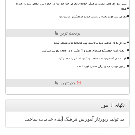
دبیر شورای عالی انقلاب فرهنگی خواهان معرفی جان فدایان در حوزه بین المللی شد به همراه
فیلم
معرفی شیراوند بعنوان رئیس جدید فرهنگسرای نیاوران
پربحث ترین ها
شروع به کار موکب باید برخاست نهاد کتابخانه های عمومی کشور
اربعین آئین جمعی که انسجام، امید و آزادگی را در جامعه تقویت می کند
قراردادی که سرنوشت صنعت واکسن ایران را عوض کرد
اربعین تهدید جدی برای تمدن غرب است
جدیدترین ها
تگهای ال مور
مد
تولید
رپورتاژ
آموزش
فرهنگ
آینده
خدمات
ساخت