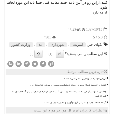
كنند. ازاین رو در آیین نامه جدید معاینه فنی حتما باید این مورد لحاظ
شود.
ادامه دارد
1397/10/13
13:43:05
4981
/ 5
5.0
تگهای خبر:
اینترنت
,
شهرداری
,
مد
,
وزارت كشور
این مطلب را می پسندید؟
(0)
(1)
تازه ترین مطالب مرتبط
اربعین تهدید جدی برای تمدن غرب است
تاکید بر توسعه همکاری ها در حوزه دیپلماسی عمومی و معرفی شایسته ایران
واکنش کیانوش گرامی به اعتراف سالیان پیش اکبر عبدی درباره ی بازی در زیر آسمان شهر به
همراه فیلم
آینده صنعت چاپ و نشر در گرو نوآوری و تحول دیجیتال است
نظرات کاربران عزیز ال مور در مورد این پست