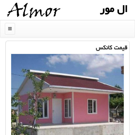
ال مور
منو
قیمت كانكس