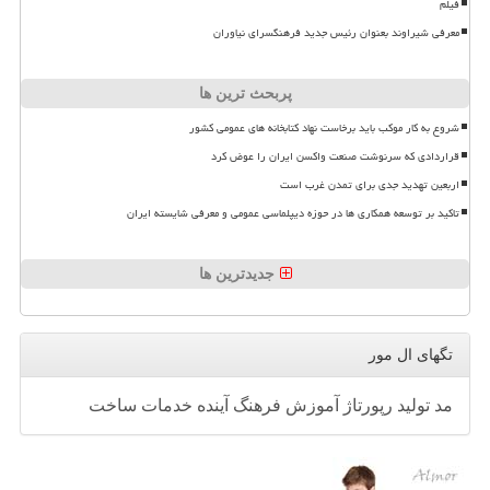
فیلم
معرفی شیراوند بعنوان رئیس جدید فرهنگسرای نیاوران
پربحث ترین ها
شروع به کار موکب باید برخاست نهاد کتابخانه های عمومی کشور
قراردادی که سرنوشت صنعت واکسن ایران را عوض کرد
اربعین تهدید جدی برای تمدن غرب است
تاکید بر توسعه همکاری ها در حوزه دیپلماسی عمومی و معرفی شایسته ایران
جدیدترین ها
تگهای ال مور
مد
تولید
رپورتاژ
آموزش
فرهنگ
آینده
خدمات
ساخت