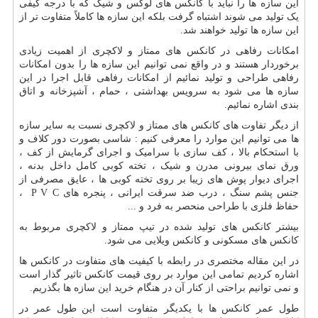
این سازه ها را نباید با کانکس های لوکس و شیک که با درجه کیفی
یک تولید می شوند اشتباه گرفت بلکه این سازه ها کاملاً متفاوت تر از
این سازه ها تولید خواهند شد.
امکانات رفاهی در کانکس های ممتاز و لاکچری از اهمیت زیادی
برخوردار هستند و در واقع نمی توانیم این سازه ها را بدون امکانات
رفاهی طراحی و تولید نمائیم از امکانات رفاهی قابل اجرا در این
سازه ها می شود به سرویس بهداشتی ، حمام ، آشپزخانه و اتاق
بندی اشاره نمائیم.
از دیگر تفاوت های کانکس های ممتاز و لاکچری نسبت به سایر سازه
ها می توانیم این موارد را معرفی کنیم : شاسی بصورت دور کلاف و
با استحکام بالا ، کف سازی با سرامیک و اجرای گرمایش از کف ،
ورق نمای بیرونی مدرن و شیک ، تخته کوبی کامل داخل بدنه ،
اجرای دیوار پوش های زیبا بر روی تخته کوبی ها ، عایق مصرفی از
جنس پشم سنگ ، درب ضد سرقت ایرانی ، پنجره های P V C ،
حفاظ فلزی با طراحی منحصر به فرد و ...
بیشتر کانکس های تولید شده در تیپ ممتاز و لاکچری مربوط به
کانکس های مسکونی و کانکس ویلایی می شود.
در این مقاله مختصری در رابطه با کیفیت های متفاوت در کانکس ها
اشاره کردیم تمامی این موارد بر روی قیمت کانکس تاثیر گذار است
و نمی توانیم براحتی از کنار آن در هنگام خرید این سازه ها بگذریم.
طول عمر کانکس ها با یکدیگر متفاوت است این طول عمر در