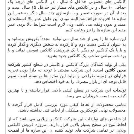
کانکس های معمولی حداقل ۵ سال ، در کانکس های درجه یک
حداقل ۱۰ سال و در کانکس های ممتاز نیز حداقل ۱۵ سال است و
بعد از آن در صورت تعمیر و یا بازسازی چند سال دیگر به عمر این
سازه ها افزوده خواهد شد البته مبنای این طول عمر بالا استفاده ی
ممتد و بدون وقفه می باشد. ولی لازم است شرایط بالا بردن عمر
مفید این سازه ها را نیز رعایت کنیم.
این سازه ها را پس از چند سال می توانید مجدداً بفروش برسانید و
به عنوان کانکس دست دوم و کارکرده به شخص دیگری واگذار کرده
و یا با یک کانکس نو دیگر با یک فروشنده کانکس تعویض نمائید و با
پرداخت مبلغی صاحب یک کانکس جدید بشوید.
یکی از تولید کنندگان بزرگ کانکس و کانتینر در سطح کشور
شرکت
معین کانتین
است. این شرکت صنعتی با توجه به دارا بودن تجربه
فراوان در زمینه طراحی و تولید این سازه ها توانسته است سهم
قابل توجه ای از بازار مصرف را به خود اختصاص دهد.
تولیدات این شرکت در سطح کیفی بالایی قرار داشته و با بهترین
کیفیت به دست خریداران می رسد.
تمامی محصولات از لحاظ کیفی مورد بررسی کامل قرار گرفته تا
محصولات نهایی کوچکترین مشکلی از لحاظ فنی نداشته باشند.
از شاخص های تولیدات این شرکت کانکس ویلایی می باشد که از
لحاظ تنوع در سطح بسیار بالایی قرار دارند. امروزه
فروش کانکس
ویلایی
در تمامی شرکت های تولید کننده ی این سازه ها از اهمیت