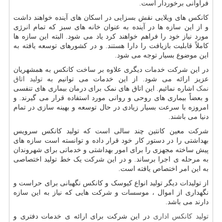
فراوانی برخوردار است.
کانکس های ویلایی
نقش بسزایی در اسکان های آینده خواهند داشت
و از این سازه ها در آینده به عنوان خانه های سبز که تمام انرژی
مورد نیاز خود را فراهم خواهند کرد یاد می شود. البته این سازه ها
کاملاً قابلیت بازیافت را دارا هستند. و در کشورهای توسعه یافته به
این موضوع بسیار توجه می شود.
در این شرکت خدمات دیگری علاوه بر ساخت کانکس به همشهریان
عزیز ارائه می شود. از این خدمات می توانیم به
تولید اتاق
نمک
اشاره نمائیم. این اتاق های نمک برای درمان بیماری های تنفسی
و بعضاً بیماری های روحی و روانی مورد استفاده قرار می گیرند. و
امروزه با سرعت بسیار زیادی در حال توسعه و بهینه سازی در تمام
دنیا می باشند.
شرکت معین کانتین چند سالی است که تولید کانکس سرویس
بهداشتی را در دستور کار خود قرار داده و توانسته است سازه های
پیش ساخته مجهزی را برای امور بهداشتی و خدماتی برای شهروندان
به مرحله ی اجرا برساند. و در این شرکت یک خط تولید اختصاصی
به این امر اختصاص یافته است.
از تولیدات دیگر تولید انواع کیوسک و کانکس نگهبانی برای حراست و
نگهداری از اموال ، موسسات و شرکت هایی که نیاز به این سازه
دارند می باشد.
تولید کانکس اداری
در این شرکت برای ارائه ی خدمات دفتری و