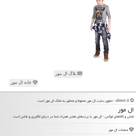
بلاگ ال مور
خانه ال مور
almor.ir - حقوق سایت ال مور محفوظ و متعلق به مالک ال مور است
ال مور
فشن و کالاهای لوکس - ال مور با برندهای معتبر همراه شما در دنیای لاکچری و فشن است
صفحات ال مور