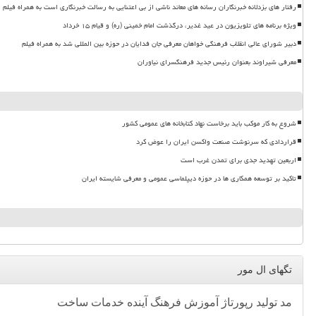
رفتار های بزدلانه خبرنگاران رسانه های معاند ناشی از بی اعتنایی به رسالت خبرنگاری است به همراه فیلم
ویژه برنامه های تلویزیون در عید غدیر، درگذشت امام خمینی (ره) و قیام ۱۵ خرداد
دبیر شورای عالی انقلاب فرهنگی خواهان معرفی جان فدایان در حوزه بین المللی شد به همراه فیلم
معرفی شیراوند بعنوان رئیس جدید فرهنگسرای نیاوران
شروع به کار موکب باید برخاست نهاد کتابخانه های عمومی کشور
قراردادی که سرنوشت صنعت واکسن ایران را عوض کرد
اربعین تهدید جدی برای تمدن غرب است
تاکید بر توسعه همکاری ها در حوزه دیپلماسی عمومی و معرفی شایسته ایران
تگهای ال مور
مد
تولید
رپورتاژ
آموزش
فرهنگ
آینده
خدمات
ساخت