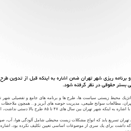
 برنامه ریزی شهر تهران ضمن اشاره به اینكه قبل از تدوین طرح 
 بستر حقوقی در نظر گرفته شود.
ژیك محیط زیستی سیاست ها، طرح ها و برنامه های جامع و تفصیلی شهر تهر
 تهران، مطالعات سوانح طبیعی، مدیریت حوضه های آبریز و... همچون ملاحظا
 های ۴۷ تا ۸۵ طرح بالا دستی نداشت، اشاره كرد: بدین جهت روند
ان تسریع یابد كه انواع مشكلات زیست محیطی شامل آلودگی هوا، آب، صوتی 
ی كه داشت برای یك سری از موضوعات اساسی تعیین تكلیف نكرده بود، اشاره كر