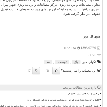
باغات و... را به طرح های موضوعی ارجاع داده بود كه ضمانت اجرایی نداشت
معاون مطالعات و برنامه ریزی مركز مطالعات و برنامه ریزی شهر تهران افزود: از سال ۹۶ تابحال رویكرد مدیریت شهری بطور ویژه با در نظر گرف
حقوقی در نظر گرفته شود.
منبع:
ال مور
1398/07/30
10:29:34
/ 5
5.0
تگهای خبر:
باغ
,
توسعه
,
مد
این مطلب را می پسندید؟
(0)
(1)
تازه ترین مطالب مرتبط
اربعین تهدید جدی برای تمدن غرب است
تاکید بر توسعه همکاری ها در حوزه دیپلماسی عمومی و معرفی شایسته ایران
واکنش کیانوش گرامی به اعتراف سالیان پیش اکبر عبدی درباره ی بازی در زیر آسمان شهر به همراه فیلم