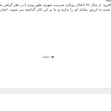
ند.
تن ملاحظات زیست محیطی است.
4443