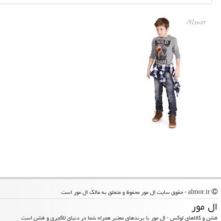
almor.ir - حقوق سایت ال مور محفوظ و متعلق به مالک ال مور است
ال مور
فشن و کالاهای لوکس - ال مور با برندهای معتبر همراه شما در دنیای لاکچری و فشن است