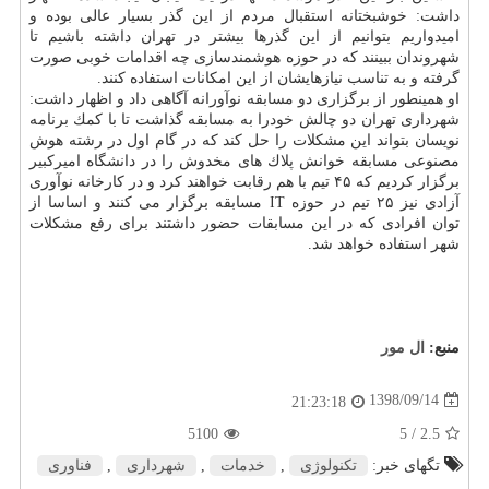
داشت: خوشبختانه استقبال مردم از این گذر بسیار عالی بوده و
امیدواریم بتوانیم از این گذرها بیشتر در تهران داشته باشیم تا
شهروندان ببینند كه در حوزه هوشمندسازی چه اقدامات خوبی صورت
گرفته و به تناسب نیازهایشان از این امكانات استفاده كنند.
او همینطور از برگزاری دو مسابقه نوآورانه آگاهی داد و اظهار داشت:
شهرداری تهران دو چالش خودرا به مسابقه گذاشت تا با كمك برنامه
نویسان بتواند این مشكلات را حل كند كه در گام اول در رشته هوش
مصنوعی مسابقه خوانش پلاك های مخدوش را در دانشگاه امیركبیر
برگزار كردیم كه ۴۵ تیم با هم رقابت خواهند كرد و در كارخانه نوآوری
آزادی نیز ۲۵ تیم در حوزه IT مسابقه برگزار می كنند و اساسا از
توان افرادی كه در این مسابقات حضور داشتند برای رفع مشكلات
شهر استفاده خواهد شد.
منبع:
ال مور
1398/09/14
21:23:18
5100
/ 5
2.5
تگهای خبر:
تكنولوژی
,
خدمات
,
شهرداری
,
فناوری