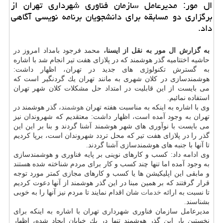
ال مور: مدیرعامل سازمان فناوری شهرداری تهران از
برگزاری دو مسابقه برای دانشجویان برنامه نویسی آگاهی
داد.
به گزارش ال مور به نقل از ایسنا،
محمد فرجود بامداد امروز در
حاشیه اختتامیه گذر هوشمند كه در پلازای هفت تیر انجام شد با اشاره
به گسترش تكنولوژی های جدید در تهران، اظهار داشت:
هوشمندسازی در كلان شهری به مانند تهران یك گردنگیر است كه
می بایست از این قابلیت در امتداد حل مشكلات كلان شهر تهران
استفاده نمائیم.
وی با اشاره به اینكه به مناسبت هفته تهران
هوشمند
، گذر هوشمند در
تهران به وجود آمده است، اظهار داشت: معتقدیم كه شهروندان نیز
می بایست با نوآوری های شهر هوشمند آشنا گردند و بنا بر این این
گذر را در پلازای هفت تیر كه محل تردد شهروندان است، برپا كردیم
تا آنها با جنبه های هوشمندسازی آشنا گردند.
وی ادامه داد: كسب و كارهای نوینی بر پایه فناوری و هوشمندسازی
به وجود آمده اما تنها چند كسب و كار برای مردم شناخته شده هستند
و مابقی این اپلیكیشن ها یا كسب و كارهای مجازی كمتر مورد توجه
قرار گرفتند كه بر همین مبنا در این گذر هوشمند از آنها دعوت كردیم
تا نسبت به ارائه
خدمات
شان اقدام نمایند تا مردم نیز آنها را به خوبی
بشناسند.
مدیرعامل سازمان فناوری شهرداری تهران با اشاره به اینكه برای
نخستین بار این گذر هوشمند تنها در یك خیابان ایجاد شده، اظهار