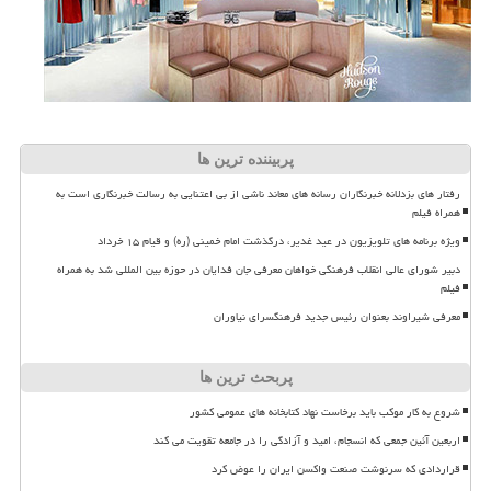
پربیننده ترین ها
رفتار های بزدلانه خبرنگاران رسانه های معاند ناشی از بی اعتنایی به رسالت خبرنگاری است به
همراه فیلم
ویژه برنامه های تلویزیون در عید غدیر، درگذشت امام خمینی (ره) و قیام ۱۵ خرداد
دبیر شورای عالی انقلاب فرهنگی خواهان معرفی جان فدایان در حوزه بین المللی شد به همراه
فیلم
معرفی شیراوند بعنوان رئیس جدید فرهنگسرای نیاوران
پربحث ترین ها
شروع به کار موکب باید برخاست نهاد کتابخانه های عمومی کشور
اربعین آئین جمعی که انسجام، امید و آزادگی را در جامعه تقویت می کند
قراردادی که سرنوشت صنعت واکسن ایران را عوض کرد