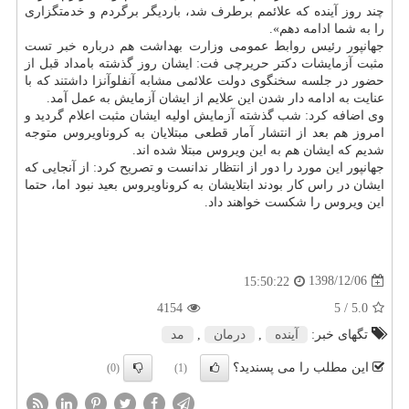
چند روز آینده كه علائمم برطرف شد، باردیگر برگردم و خدمتگزاری
را به شما ادامه دهم».
جهانپور رئیس روابط عمومی وزارت بهداشت هم درباره خبر تست
مثبت آزمایشات دكتر حریرچی فت: ایشان روز گذشته بامداد قبل از
حضور در جلسه سخنگوی دولت علائمی مشابه آنفلوآنزا داشتند كه با
عنایت به ادامه دار شدن این علایم از ایشان آزمایش به عمل آمد.
وی اضافه كرد: شب گذشته آزمایش اولیه ایشان مثبت اعلام گردید و
امروز هم بعد از انتشار آمار قطعی مبتلایان به كروناویروس متوجه
شدیم كه ایشان هم به این ویروس مبتلا شده اند.
جهانپور این مورد را دور از انتظار ندانست و تصریح كرد: از آنجایی كه
ایشان در راس كار بودند ابتلایشان به كروناویروس بعید نبود اما، حتما
این ویروس را شكست خواهند داد.
1398/12/06
15:50:22
4154
/ 5
5.0
تگهای خبر:
آینده
,
درمان
,
مد
این مطلب را می پسندید؟
(0)
(1)