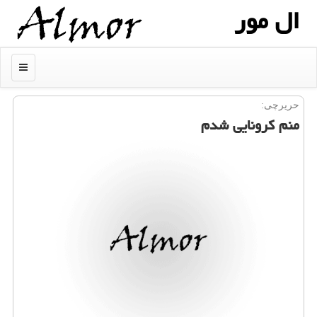
ال مور
منو
حریرچی:
منم كرونایی شدم