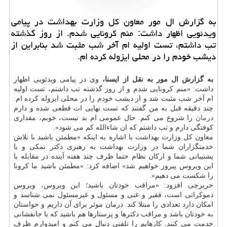
به گزارش ال مور معاون كل وزارت بهداشت در پیامی
ویدئویی اظهار داشت: منم كرونایی شدم. از روز گذشته
تب داشتم، تست اولیه ام آخر شب مثبت شد بنابراین از
دیشب خودم را در محلی ایزوله كرده ام.
به گزارش ال مور به نقل از ایسنا،
وی در پیامی ویدئویی اظهار
داشت: «منم كرونایی شدم و از روز گذشته تب داشتم، تست اولیه
ام آخر شب مثبت شد و از دیشب خودم را در محلی ایزوله كرده ام.
چند دقیقه قبل به من گفتند كه تست نهایی ات قطعی شده و دارم
درمان
را شروع می كنم. حال عمومی ام بد نیست، خوبم، مقداری
كوفتگی دارم و تب داشتم كه ان شاءالله كم می شود».
معاون كل وزارت بهداشت با اشاره به اینكه «مطمئن باشید با تلاش
خدمتگزاران شما در وزارت بهداشت به رهبری دكتر نمكی و با
پشتیبانی شما و اركان نظام حتما ظرف چند هفته آینده در مقابله با
این ویروس پیروز خواهیم شد» اضافه كرد: «مطمئن باشید ما كرونا
را شكست می دهیم».
حریرچی افزود: «مراقب خودتان باشید؛ این ویروس، ویروس
دموكراتی است، فقیر و غنی و مسئول و غیرمسئول نمی شناسد و
امكان دارد تعدادی را مبتلا كند. درمان موثر برای آن داریم و حواستان
به خودتان باشد و مراقب دكترها و پرستارها هم باشید كه با جانفشانی
خدمت می كنند. كارهایم را تلفنی دنبال می كنم و امیدوارم ظرف