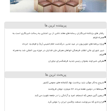
پربیننده ترین ها
رفتار های بزدلانه خبرنگاران رسانه های معاند ناشی از بی اعتنایی به رسالت خبرنگاری است به
همراه فیلم
ویژه برنامه های تلویزیون در عید غدیر، درگذشت امام خمینی (ره) و قیام ۱۵ خرداد
دبیر شورای عالی انقلاب فرهنگی خواهان معرفی جان فدایان در حوزه بین المللی شد به همراه
فیلم
معرفی شیراوند بعنوان رئیس جدید فرهنگسرای نیاوران
پربحث ترین ها
شروع به کار موکب باید برخاست نهاد کتابخانه های عمومی کشور
سینماها در دومین هفته مرداد ۴۴ میلیارد تومان فروختند
اربعین آئین جمعی که انسجام، امید و آزادگی را در جامعه تقویت می کند
قراردادی که سرنوشت صنعت واکسن ایران را عوض کرد