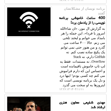
۱۴۰۴/۱۱/۱۴ ۱۸:۴۸:۰۴
برنامه نویسان از مشكلاتشان
گفتند
400 ساعت خاموشی برنامه
نویسی را از یادمان برد!
به گزارش ال مور، «ان شاءالله
امروز یا فردا»، این جمله را هر
بامداد می خوانم و لبخند تلخی
می زنم. حالا ۴۰۰ ساعت می
گذرد و من هنوز حتی نمی توانم
یک پکیج ساده نصب کنم. نه
GitHub دارم، نه Stack
Overflow، نه مستندات. فقط یه
لپ تاپ خاموش باقیمانده است
و احساس این که دارم فراموش
می کنم چه کسی بودم! اینها درد
و دل یک برنامه نویسی است که
اینروزها به او سخت می گذرد.
۱۴۰۴/۱۱/۱۱ ۱۲:۲۶:۱۳
مهدی شفیعی معاون هنری
ارشاد شد