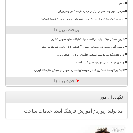
فیلم
معرفی شیراوند بعنوان رئیس جدید فرهنگسرای نیاوران
اعلام جزئیات جشنواره روایت علوی هنرمندان میدان مورد توجه هستند
پربحث ترین ها
شروع به کار موکب باید برخاست نهاد کتابخانه های عمومی کشور
اربعین آئین جمعی که انسجام، امید و آزادگی را در جامعه تقویت می کند
قراردادی که سرنوشت صنعت واکسن ایران را عوض کرد
اربعین تهدید جدی برای تمدن غرب است
تاکید بر توسعه همکاری ها در حوزه دیپلماسی عمومی و معرفی شایسته ایران
جدیدترین ها
تگهای ال مور
مد
تولید
رپورتاژ
آموزش
فرهنگ
آینده
خدمات
ساخت