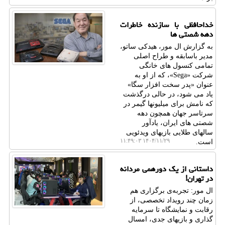
خداحافظی با سازنده خاطرات
دهه شصتی ها
به گزارش ال مور، هیدکی ساتو،
مدیر باسابقه و طراح اصلی
تمامی کنسول های خانگی
شرکت «Sega»، که از او به
عنوان «پدر سخت افزار سگا»
یاد می شود، در حالی درگذشت
که نامش برای میلیونها گیمر در
سرتاسر جهان همچون دهه
شصتی های ایران، یادآور
سالهای طلایی بازیهای ویدئویی
۱۴۰۴/۱۱/۲۹ ۱۱:۴۹:۰۳
است.
داستانی از یک دورهمی مردانه
در تهران!
ال مور: تجربه‌ی برگزاری هم
زمان چند رویداد تخصصی، از
رقابت و نمایشگاه تا سرمایه
گذاری و بازیهای جدی، امسال