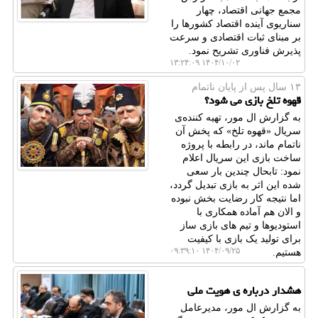
مجمع جهانی اقتصاد، چهار
سناریوی آینده اقتصاد کشورها را
بر مبنای ثبات اقتصادی و سرعت
پذیرش فناوری تشریح نمود.
۱۴۰۴/۱۰/۰۲ ۱۳:۲۴:۰۹
۱۳ سال پس از پایان ناتمام
قهوه تلخ بازی می شود؟
به گزارش ال مور، تهیه کننده‌ی
سریال «قهوه تلخ» که پخش آن
ناتمام ماند، در رابطه با پروژه
ساخت بازی این سریال اعلام
نمود: تابحال چندین بار سعی
شده این اثر به بازی تبدیل گردد،
اما نتیجه کار رضایت بخش نبوده
و الان هم آماده همکاری با
استودیوها و تیم های بازی ساز
برای تولید یک بازی با کیفیت
۱۴۰۴/۰۹/۲۵ ۰۹:۳۹:۱۰
هستیم.
هشدار درباره ی هویت ملی
به گزارش ال مور، مدیرعامل