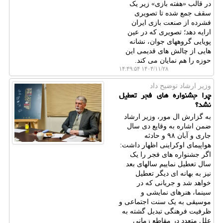
در قالب «هفته بازی» زیر یک
سقف جمع شده تا تصویری
فشرده از صنعت بازی ایران
ارایه دهد؛ تصویری که در عین
پویایی گروههای جوان، نشانه
هایی از چالش های قدیمی این
حوزه را هم نمایان می کند.
۱۴۰۴/۱۱/۲۸ ۱۴:۴۹:۵۴
وزیر ارشاد توضیح داد
چرا جشنواره های فجر تعطیل
نشد؟
به گزارش ال مور، وزیر ارشاد
ضمن اشاره به وقایع دی سال
جاری و آبان ۹۸ و حادثه
هواپیمای اوکراینی اظهار داشت:
اگر جشنواره های فجر را یک
سال تعطیل نماییم سالهای بعد
نیز به بهانه ای دیگر تعطیل
خواهد شد و جریانی که در
سینما، هنرهای نمایشی و
موسیقی به یک سنت اجتماعی و
ظرفیت فرهنگی تبدیل گشته به
علل متعدد در مقاطع زمانی