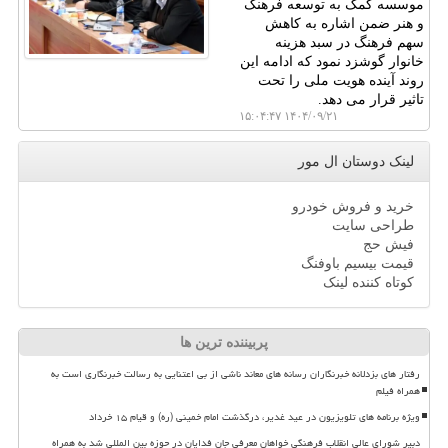
موسسه کمک به توسعه فرهنگ
و هنر ضمن اشاره به کاهش
سهم فرهنگ در سبد هزینه
خانوار گوشزد نمود که ادامه این
روند آینده هویت ملی را تحت
تاثیر قرار می دهد.
۱۴۰۴/۰۹/۲۱ ۱۵:۰۴:۴۷
لینک دوستان ال مور
خرید و فروش خودرو
طراحی سایت
فیش حج
قیمت بیسیم باوفنگ
کوتاه کننده لینک
پربیننده ترین ها
رفتار های بزدلانه خبرنگاران رسانه های معاند ناشی از بی اعتنایی به رسالت خبرنگاری است به
همراه فیلم
ویژه برنامه های تلویزیون در عید غدیر، درگذشت امام خمینی (ره) و قیام ۱۵ خرداد
دبیر شورای عالی انقلاب فرهنگی خواهان معرفی جان فدایان در حوزه بین المللی شد به همراه