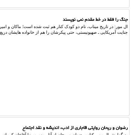
جنگ را فقط در خط مقدم نمی نویسند
ال مور: در تاریخ میناب، نام دو کودک کنار هم ثبت شده است؛ ماکان و امیر
جنایت آمریکایی ـ صهیونیستی، حتی پیکرشان را هم از خانواده هایشان دریغ 
رضوان و ریحان روایتی قاجاری از ادب، اندیشه و نقد اجتماع
به گزارش ال مور، کتاب رضوان و ریحان از آثار مهم میرزا آقاخان کرمانی 